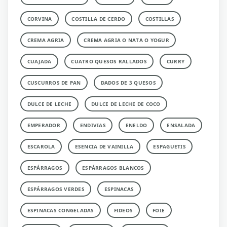
CORVINA
COSTILLA DE CERDO
COSTILLAS
CREMA AGRIA
CREMA AGRIA O NATA O YOGUR
CUAJADA
CUATRO QUESOS RALLADOS
CURRY
CUSCURROS DE PAN
DADOS DE 3 QUESOS
DULCE DE LECHE
DULCE DE LECHE DE COCO
EMPERADOR
ENDIVIAS
ENELDO
ENSALADA
ESCAROLA
ESENCIA DE VAINILLA
ESPAGUETIS
ESPÁRRAGOS
ESPÁRRAGOS BLANCOS
ESPÁRRAGOS VERDES
ESPINACAS
ESPINACAS CONGELADAS
FIDEOS
FOIE