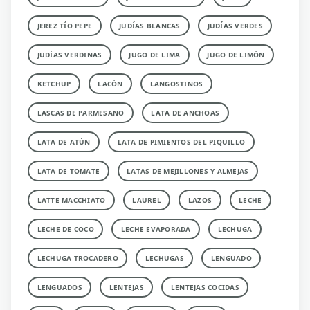
JEREZ TÍO PEPE
JUDÍAS BLANCAS
JUDÍAS VERDES
JUDÍAS VERDINAS
JUGO DE LIMA
JUGO DE LIMÓN
KETCHUP
LACÓN
LANGOSTINOS
LASCAS DE PARMESANO
LATA DE ANCHOAS
LATA DE ATÚN
LATA DE PIMIENTOS DEL PIQUILLO
LATA DE TOMATE
LATAS DE MEJILLONES Y ALMEJAS
LATTE MACCHIATO
LAUREL
LAZOS
LECHE
LECHE DE COCO
LECHE EVAPORADA
LECHUGA
LECHUGA TROCADERO
LECHUGAS
LENGUADO
LENGUADOS
LENTEJAS
LENTEJAS COCIDAS