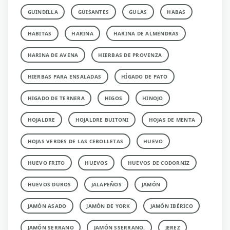
GUINDILLA
GUISANTES
GULAS
HABAS
HABITAS
HARINA
HARINA DE ALMENDRAS
HARINA DE AVENA
HIERBAS DE PROVENZA
HIERBAS PARA ENSALADAS
HÍGADO DE PATO
HIGADO DE TERNERA
HIGOS
HINOJO
HOJALDRE
HOJALDRE BUITONI
HOJAS DE MENTA
HOJAS VERDES DE LAS CEBOLLETAS
HUEVO
HUEVO FRITO
HUEVOS
HUEVOS DE CODORNIZ
HUEVOS DUROS
JALAPEÑOS
JAMÓN
JAMÓN ASADO
JAMÓN DE YORK
JAMÓN IBÉRICO
JAMÓN SERRANO
JAMÓN SSERRANO.
JEREZ