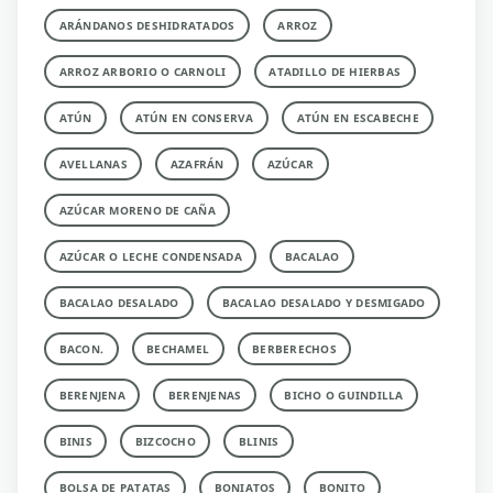
ARÁNDANOS DESHIDRATADOS
ARROZ
ARROZ ARBORIO O CARNOLI
ATADILLO DE HIERBAS
ATÚN
ATÚN EN CONSERVA
ATÚN EN ESCABECHE
AVELLANAS
AZAFRÁN
AZÚCAR
AZÚCAR MORENO DE CAÑA
AZÚCAR O LECHE CONDENSADA
BACALAO
BACALAO DESALADO
BACALAO DESALADO Y DESMIGADO
BACON.
BECHAMEL
BERBERECHOS
BERENJENA
BERENJENAS
BICHO O GUINDILLA
BINIS
BIZCOCHO
BLINIS
BOLSA DE PATATAS
BONIATOS
BONITO