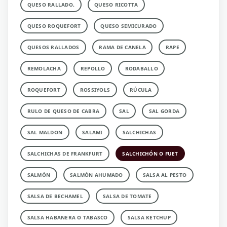
QUESO RALLADO.
QUESO RICOTTA
QUESO ROQUEFORT
QUESO SEMICURADO
QUESOS RALLADOS
RAMA DE CANELA
RAPE
REMOLACHA
REPOLLO
RODABALLO
ROQUEFORT
ROSSIYOLS
RÚCULA
RULO DE QUESO DE CABRA
SAL
SAL GORDA
SAL MALDON
SALAMI
SALCHICHAS
SALCHICHAS DE FRANKFURT
SALCHICHÓN O FUET
SALMÓN
SALMÓN AHUMADO
SALSA AL PESTO
SALSA DE BECHAMEL
SALSA DE TOMATE
SALSA HABANERA O TABASCO
SALSA KETCHUP