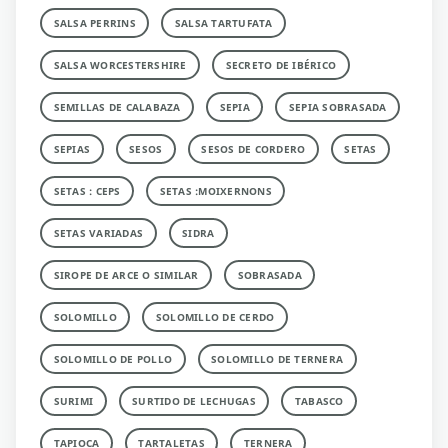
SALSA PERRINS
SALSA TARTUFATA
SALSA WORCESTERSHIRE
SECRETO DE IBÉRICO
SEMILLAS DE CALABAZA
SEPIA
SEPIA SOBRASADA
SEPIAS
SESOS
SESOS DE CORDERO
SETAS
SETAS : CEPS
SETAS :MOIXERNONS
SETAS VARIADAS
SIDRA
SIROPE DE ARCE O SIMILAR
SOBRASADA
SOLOMILLO
SOLOMILLO DE CERDO
SOLOMILLO DE POLLO
SOLOMILLO DE TERNERA
SURIMI
SURTIDO DE LECHUGAS
TABASCO
TAPIOCA
TARTALETAS
TERNERA