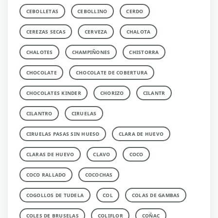
CEBOLLETAS
CEBOLLINO
CERDO
CEREZAS SECAS
CERVEZA
CHALOTA
CHALOTES
CHAMPIÑONES
CHISTORRA
CHOCOLATE
CHOCOLATE DE COBERTURA
CHOCOLATES KINDER
CHORIZO
CILANTR
CILANTRO
CIRUELAS
CIRUELAS PASAS SIN HUESO
CLARA DE HUEVO
CLARAS DE HUEVO
CLAVO
COCO
COCO RALLADO
COCOCHAS
COGOLLOS DE TUDELA
COL
COLAS DE GAMBAS
COLES DE BRUSELAS
COLIFLOR
COÑAC