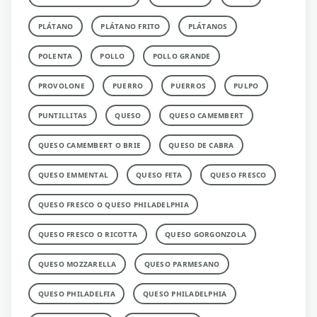
PLÁTANO
PLÁTANO FRITO
PLÁTANOS
POLENTA
POLLO
POLLO GRANDE
PROVOLONE
PUERRO
PUERROS
PULPO
PUNTILLITAS
QUESO
QUESO CAMEMBERT
QUESO CAMEMBERT O BRIE
QUESO DE CABRA
QUESO EMMENTAL
QUESO FETA
QUESO FRESCO
QUESO FRESCO O QUESO PHILADELPHIA
QUESO FRESCO O RICOTTA
QUESO GORGONZOLA
QUESO MOZZARELLA
QUESO PARMESANO
QUESO PHILADELFIA
QUESO PHILADELPHIA