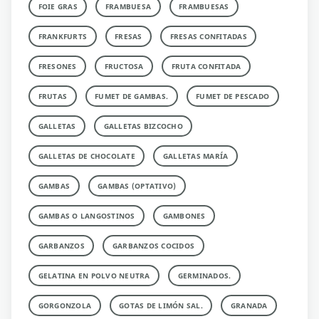
FOIE GRAS
FRAMBUESA
FRAMBUESAS
FRANKFURTS
FRESAS
FRESAS CONFITADAS
FRESONES
FRUCTOSA
FRUTA CONFITADA
FRUTAS
FUMET DE GAMBAS.
FUMET DE PESCADO
GALLETAS
GALLETAS BIZCOCHO
GALLETAS DE CHOCOLATE
GALLETAS MARÍA
GAMBAS
GAMBAS (OPTATIVO)
GAMBAS O LANGOSTINOS
GAMBONES
GARBANZOS
GARBANZOS COCIDOS
GELATINA EN POLVO NEUTRA
GERMINADOS.
GORGONZOLA
GOTAS DE LIMÓN SAL.
GRANADA