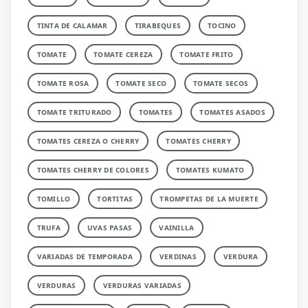
TINTA DE CALAMAR
TIRABEQUES
TOCINO
TOMATE
TOMATE CEREZA
TOMATE FRITO
TOMATE ROSA
TOMATE SECO
TOMATE SECOS
TOMATE TRITURADO
TOMATES
TOMATES ASADOS
TOMATES CEREZA O CHERRY
TOMATES CHERRY
TOMATES CHERRY DE COLORES
TOMATES KUMATO
TOMILLO
TORTITAS
TROMPETAS DE LA MUERTE
TRUFA
UVAS PASAS
VAINILLA
VARIADAS DE TEMPORADA
VERDINAS
VERDURA
VERDURAS
VERDURAS VARIADAS