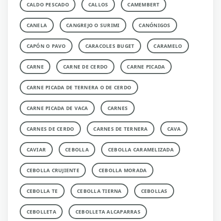
CALDO PESCADO
CALLOS
CAMEMBERT
CANELA
CANGREJO O SURIMI
CANÓNIGOS
CAPÓN O PAVO
CARACOLES BUGET
CARAMELO
CARNE
CARNE DE CERDO
CARNE PICADA
CARNE PICADA DE TERNERA O DE CERDO
CARNE PICADA DE VACA
CARNES
CARNES DE CERDO
CARNES DE TERNERA
CAVA
CAVIAR
CEBOLLA
CEBOLLA CARAMELIZADA
CEBOLLA CRUJIENTE
CEBOLLA MORADA
CEBOLLA TE
CEBOLLA TIERNA
CEBOLLAS
CEBOLLETA
CEBOLLETA ALCAPARRAS