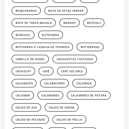
BOQUERONES
BOTE DE SETAS FERRER
BOTE DE TIKKA MASALA
BRANDY
BRÓCOLI
BURGHUL
BUTIFARRA
BUTIFARRA O LENGUA DE TERNERA
BUTIFARRAS
CABELLO DE ÁNGEL
CACAHUETES TOSTADOS
CACAOLAT
CAFÉ
CAFÉ SOLUBLE
CALABACÍN
CALABACINES
CALABAZA
CALAMAR
CALAMARES
CALAMARES DE POTERA
CALDO DE AVE
CALDO DE CARNE
CALDO DE PESCADO
CALDO DE POLLO