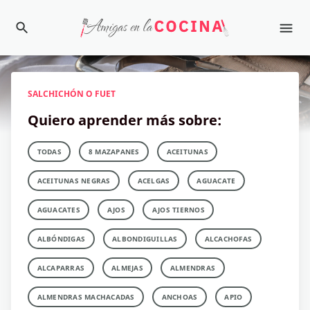
SALCHICHÓN O FUET
Quiero aprender más sobre:
TODAS
8 MAZAPANES
ACEITUNAS
ACEITUNAS NEGRAS
ACELGAS
AGUACATE
AGUACATES
AJOS
AJOS TIERNOS
ALBÓNDIGAS
ALBONDIGUILLAS
ALCACHOFAS
ALCAPARRAS
ALMEJAS
ALMENDRAS
ALMENDRAS MACHACADAS
ANCHOAS
APIO