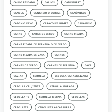
CALDO PESCADO
CALLOS
CAMEMBERT
CANELA
CANGREJO O SURIMI
CANÓNIGOS
CAPÓN O PAVO
CARACOLES BUGET
CARAMELO
CARNE
CARNE DE CERDO
CARNE PICADA
CARNE PICADA DE TERNERA O DE CERDO
CARNE PICADA DE VACA
CARNES
CARNES DE CERDO
CARNES DE TERNERA
CAVA
CAVIAR
CEBOLLA
CEBOLLA CARAMELIZADA
CEBOLLA CRUJIENTE
CEBOLLA MORADA
CEBOLLA TE
CEBOLLA TIERNA
CEBOLLAS
CEBOLLETA
CEBOLLETA ALCAPARRAS