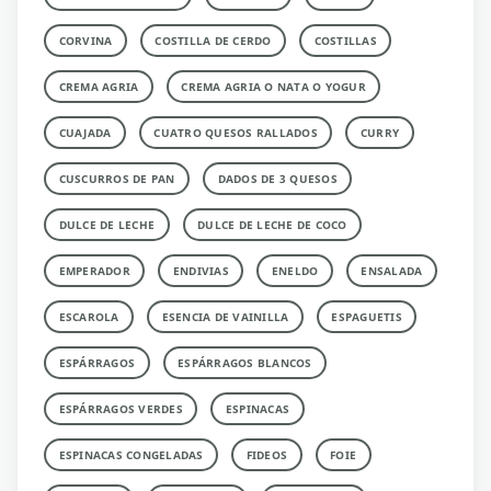
CORVINA
COSTILLA DE CERDO
COSTILLAS
CREMA AGRIA
CREMA AGRIA O NATA O YOGUR
CUAJADA
CUATRO QUESOS RALLADOS
CURRY
CUSCURROS DE PAN
DADOS DE 3 QUESOS
DULCE DE LECHE
DULCE DE LECHE DE COCO
EMPERADOR
ENDIVIAS
ENELDO
ENSALADA
ESCAROLA
ESENCIA DE VAINILLA
ESPAGUETIS
ESPÁRRAGOS
ESPÁRRAGOS BLANCOS
ESPÁRRAGOS VERDES
ESPINACAS
ESPINACAS CONGELADAS
FIDEOS
FOIE