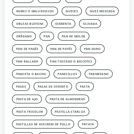
NUBES O MALVAVISCOS
NUECES
NUEZ MOSCADA
OBLEAS BUITONI
OIMIENTA
OLIVADA
ORÉGANO
PAN
PAN DE MOLDE
PAN DE PAGÉS
PAN DE PAYÉS
PAN DURO
PAN RALLADO
PAN TOSTADO O BISCOTES
PANCETA O BACON
PANECILLOS
PARMESANO
PASAS
PASAS DE CORINTO
PASTA
PASTA DE AJO
PASTA DE ALMENDRAS
PASTA TRICOLOR
PASTILLA STARLUX
PASTILLAS DE AVECREM DE POLLO
PATATA