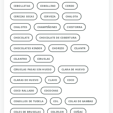
CEBOLLETAS
CEBOLLINO
CERDO
CEREZAS SECAS
CERVEZA
CHALOTA
CHALOTES
CHAMPIÑONES
CHISTORRA
CHOCOLATE
CHOCOLATE DE COBERTURA
CHOCOLATES KINDER
CHORIZO
CILANTR
CILANTRO
CIRUELAS
CIRUELAS PASAS SIN HUESO
CLARA DE HUEVO
CLARAS DE HUEVO
CLAVO
COCO
COCO RALLADO
COCOCHAS
COGOLLOS DE TUDELA
COL
COLAS DE GAMBAS
COLES DE BRUSELAS
COLIFLOR
COÑAC