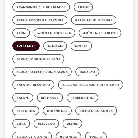
ARÁNDANOS DESHIDRATADOS
ARROZ
ARROZ ARBORIO O CARNOLI
ATADILLO DE HIERBAS
ATÚN
ATÚN EN CONSERVA
ATÚN EN ESCABECHE
AVELLANAS
AZAFRÁN
AZÚCAR
AZÚCAR MORENO DE CAÑA
AZÚCAR O LECHE CONDENSADA
BACALAO
BACALAO DESALADO
BACALAO DESALADO Y DESMIGADO
BACON.
BECHAMEL
BERBERECHOS
BERENJENA
BERENJENAS
BICHO O GUINDILLA
BINIS
BIZCOCHO
BLINIS
BOLSA DE PATATAS
BONIATOS
BONITO