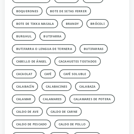
BOQUERONES
BOTE DE SETAS FERRER
BOTE DE TIKKA MASALA
BRANDY
BRÓCOLI
BURGHUL
BUTIFARRA
BUTIFARRA O LENGUA DE TERNERA
BUTIFARRAS
CABELLO DE ÁNGEL
CACAHUETES TOSTADOS
CACAOLAT
CAFÉ
CAFÉ SOLUBLE
CALABACÍN
CALABACINES
CALABAZA
CALAMAR
CALAMARES
CALAMARES DE POTERA
CALDO DE AVE
CALDO DE CARNE
CALDO DE PESCADO
CALDO DE POLLO