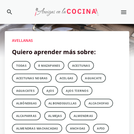
AVELLANAS
Quiero aprender más sobre:
TODAS
8 MAZAPANES
ACEITUNAS
ACEITUNAS NEGRAS
ACELGAS
AGUACATE
AGUACATES
AJOS
AJOS TIERNOS
ALBÓNDIGAS
ALBONDIGUILLAS
ALCACHOFAS
ALCAPARRAS
ALMEJAS
ALMENDRAS
ALMENDRAS MACHACADAS
ANCHOAS
APIO