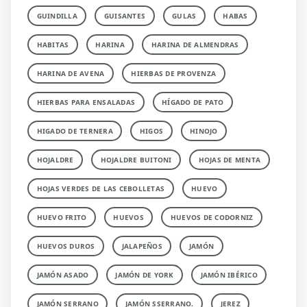
GUINDILLA
GUISANTES
GULAS
HABAS
HABITAS
HARINA
HARINA DE ALMENDRAS
HARINA DE AVENA
HIERBAS DE PROVENZA
HIERBAS PARA ENSALADAS
HÍGADO DE PATO
HIGADO DE TERNERA
HIGOS
HINOJO
HOJALDRE
HOJALDRE BUITONI
HOJAS DE MENTA
HOJAS VERDES DE LAS CEBOLLETAS
HUEVO
HUEVO FRITO
HUEVOS
HUEVOS DE CODORNIZ
HUEVOS DUROS
JALAPEÑOS
JAMÓN
JAMÓN ASADO
JAMÓN DE YORK
JAMÓN IBÉRICO
JAMÓN SERRANO
JAMÓN SSERRANO.
JEREZ