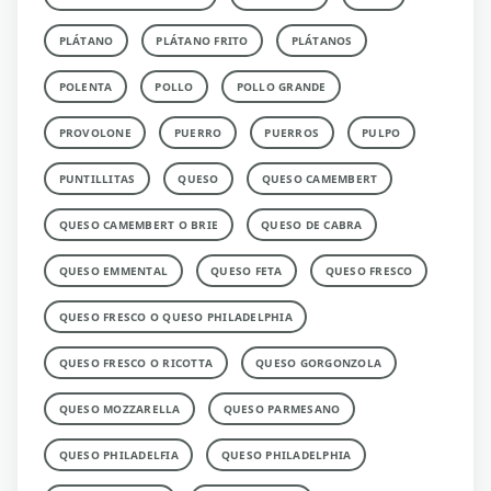
PLÁTANO
PLÁTANO FRITO
PLÁTANOS
POLENTA
POLLO
POLLO GRANDE
PROVOLONE
PUERRO
PUERROS
PULPO
PUNTILLITAS
QUESO
QUESO CAMEMBERT
QUESO CAMEMBERT O BRIE
QUESO DE CABRA
QUESO EMMENTAL
QUESO FETA
QUESO FRESCO
QUESO FRESCO O QUESO PHILADELPHIA
QUESO FRESCO O RICOTTA
QUESO GORGONZOLA
QUESO MOZZARELLA
QUESO PARMESANO
QUESO PHILADELFIA
QUESO PHILADELPHIA