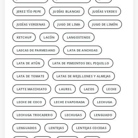
JEREZ TÍO PEPE
JUDÍAS BLANCAS
JUDÍAS VERDES
JUDÍAS VERDINAS
JUGO DE LIMA
JUGO DE LIMÓN
KETCHUP
LACÓN
LANGOSTINOS
LASCAS DE PARMESANO
LATA DE ANCHOAS
LATA DE ATÚN
LATA DE PIMIENTOS DEL PIQUILLO
LATA DE TOMATE
LATAS DE MEJILLONES Y ALMEJAS
LATTE MACCHIATO
LAUREL
LAZOS
LECHE
LECHE DE COCO
LECHE EVAPORADA
LECHUGA
LECHUGA TROCADERO
LECHUGAS
LENGUADO
LENGUADOS
LENTEJAS
LENTEJAS COCIDAS