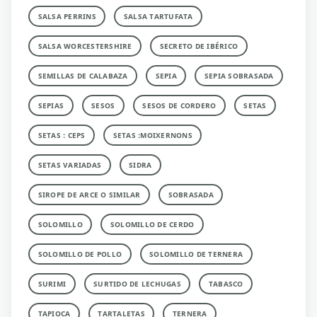
SALSA PERRINS
SALSA TARTUFATA
SALSA WORCESTERSHIRE
SECRETO DE IBÉRICO
SEMILLAS DE CALABAZA
SEPIA
SEPIA SOBRASADA
SEPIAS
SESOS
SESOS DE CORDERO
SETAS
SETAS : CEPS
SETAS :MOIXERNONS
SETAS VARIADAS
SIDRA
SIROPE DE ARCE O SIMILAR
SOBRASADA
SOLOMILLO
SOLOMILLO DE CERDO
SOLOMILLO DE POLLO
SOLOMILLO DE TERNERA
SURIMI
SURTIDO DE LECHUGAS
TABASCO
TAPIOCA
TARTALETAS
TERNERA