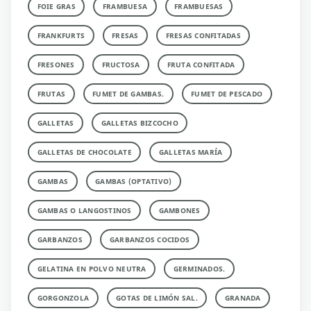
FOIE GRAS
FRAMBUESA
FRAMBUESAS
FRANKFURTS
FRESAS
FRESAS CONFITADAS
FRESONES
FRUCTOSA
FRUTA CONFITADA
FRUTAS
FUMET DE GAMBAS.
FUMET DE PESCADO
GALLETAS
GALLETAS BIZCOCHO
GALLETAS DE CHOCOLATE
GALLETAS MARÍA
GAMBAS
GAMBAS (OPTATIVO)
GAMBAS O LANGOSTINOS
GAMBONES
GARBANZOS
GARBANZOS COCIDOS
GELATINA EN POLVO NEUTRA
GERMINADOS.
GORGONZOLA
GOTAS DE LIMÓN SAL.
GRANADA