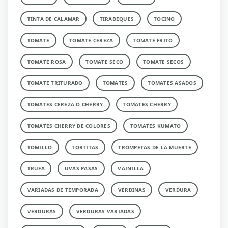
TINTA DE CALAMAR
TIRABEQUES
TOCINO
TOMATE
TOMATE CEREZA
TOMATE FRITO
TOMATE ROSA
TOMATE SECO
TOMATE SECOS
TOMATE TRITURADO
TOMATES
TOMATES ASADOS
TOMATES CEREZA O CHERRY
TOMATES CHERRY
TOMATES CHERRY DE COLORES
TOMATES KUMATO
TOMILLO
TORTITAS
TROMPETAS DE LA MUERTE
TRUFA
UVAS PASAS
VAINILLA
VARIADAS DE TEMPORADA
VERDINAS
VERDURA
VERDURAS
VERDURAS VARIADAS