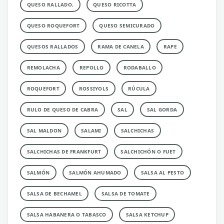
QUESO RALLADO.
QUESO RICOTTA
QUESO ROQUEFORT
QUESO SEMICURADO
QUESOS RALLADOS
RAMA DE CANELA
RAPE
REMOLACHA
REPOLLO
RODABALLO
ROQUEFORT
ROSSIYOLS
RÚCULA
RULO DE QUESO DE CABRA
SAL
SAL GORDA
SAL MALDON
SALAMI
SALCHICHAS
SALCHICHAS DE FRANKFURT
SALCHICHÓN O FUET
SALMÓN
SALMÓN AHUMADO
SALSA AL PESTO
SALSA DE BECHAMEL
SALSA DE TOMATE
SALSA HABANERA O TABASCO
SALSA KETCHUP