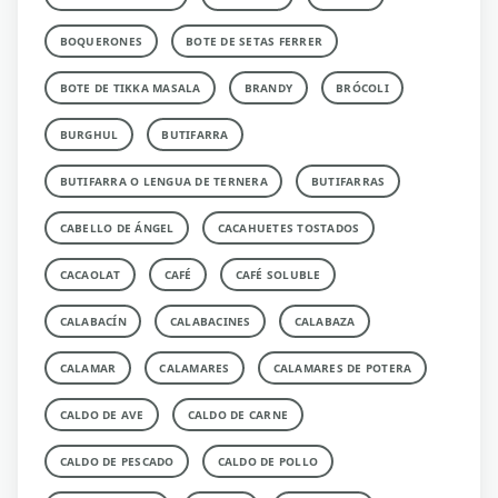
BOQUERONES
BOTE DE SETAS FERRER
BOTE DE TIKKA MASALA
BRANDY
BRÓCOLI
BURGHUL
BUTIFARRA
BUTIFARRA O LENGUA DE TERNERA
BUTIFARRAS
CABELLO DE ÁNGEL
CACAHUETES TOSTADOS
CACAOLAT
CAFÉ
CAFÉ SOLUBLE
CALABACÍN
CALABACINES
CALABAZA
CALAMAR
CALAMARES
CALAMARES DE POTERA
CALDO DE AVE
CALDO DE CARNE
CALDO DE PESCADO
CALDO DE POLLO