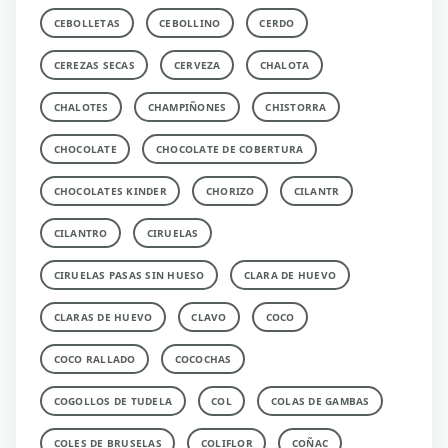
CEBOLLETAS
CEBOLLINO
CERDO
CEREZAS SECAS
CERVEZA
CHALOTA
CHALOTES
CHAMPIÑONES
CHISTORRA
CHOCOLATE
CHOCOLATE DE COBERTURA
CHOCOLATES KINDER
CHORIZO
CILANTR
CILANTRO
CIRUELAS
CIRUELAS PASAS SIN HUESO
CLARA DE HUEVO
CLARAS DE HUEVO
CLAVO
COCO
COCO RALLADO
COCOCHAS
COGOLLOS DE TUDELA
COL
COLAS DE GAMBAS
COLES DE BRUSELAS
COLIFLOR
COÑAC