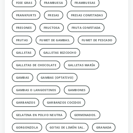
FOIE GRAS
FRAMBUESA
FRAMBUESAS
FRANKFURTS
FRESAS
FRESAS CONFITADAS
FRESONES
FRUCTOSA
FRUTA CONFITADA
FRUTAS
FUMET DE GAMBAS.
FUMET DE PESCADO
GALLETAS
GALLETAS BIZCOCHO
GALLETAS DE CHOCOLATE
GALLETAS MARÍA
GAMBAS
GAMBAS (OPTATIVO)
GAMBAS O LANGOSTINOS
GAMBONES
GARBANZOS
GARBANZOS COCIDOS
GELATINA EN POLVO NEUTRA
GERMINADOS.
GORGONZOLA
GOTAS DE LIMÓN SAL.
GRANADA