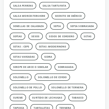
SALSA PERRINS
SALSA TARTUFATA
SALSA WORCESTERSHIRE
SECRETO DE IBÉRICO
SEMILLAS DE CALABAZA
SEPIA
SEPIA SOBRASADA
SEPIAS
SESOS
SESOS DE CORDERO
SETAS
SETAS : CEPS
SETAS :MOIXERNONS
SETAS VARIADAS
SIDRA
SIROPE DE ARCE O SIMILAR
SOBRASADA
SOLOMILLO
SOLOMILLO DE CERDO
SOLOMILLO DE POLLO
SOLOMILLO DE TERNERA
SURIMI
SURTIDO DE LECHUGAS
TABASCO
TAPIOCA
TARTALETAS
TERNERA