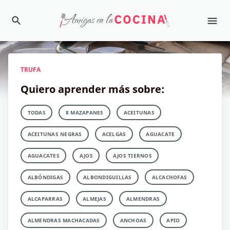
TRUFA
Quiero aprender más sobre:
TODAS
8 MAZAPANES
ACEITUNAS
ACEITUNAS NEGRAS
ACELGAS
AGUACATE
AGUACATES
AJOS
AJOS TIERNOS
ALBÓNDIGAS
ALBONDIGUILLAS
ALCACHOFAS
ALCAPARRAS
ALMEJAS
ALMENDRAS
ALMENDRAS MACHACADAS
ANCHOAS
APIO