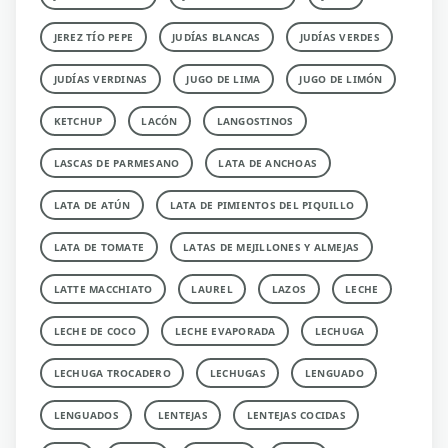
JEREZ TÍO PEPE
JUDÍAS BLANCAS
JUDÍAS VERDES
JUDÍAS VERDINAS
JUGO DE LIMA
JUGO DE LIMÓN
KETCHUP
LACÓN
LANGOSTINOS
LASCAS DE PARMESANO
LATA DE ANCHOAS
LATA DE ATÚN
LATA DE PIMIENTOS DEL PIQUILLO
LATA DE TOMATE
LATAS DE MEJILLONES Y ALMEJAS
LATTE MACCHIATO
LAUREL
LAZOS
LECHE
LECHE DE COCO
LECHE EVAPORADA
LECHUGA
LECHUGA TROCADERO
LECHUGAS
LENGUADO
LENGUADOS
LENTEJAS
LENTEJAS COCIDAS