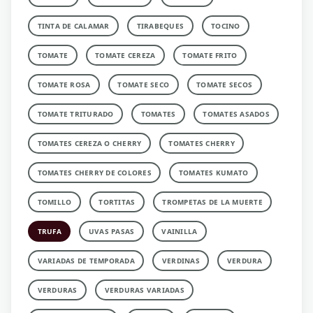
TINTA DE CALAMAR
TIRABEQUES
TOCINO
TOMATE
TOMATE CEREZA
TOMATE FRITO
TOMATE ROSA
TOMATE SECO
TOMATE SECOS
TOMATE TRITURADO
TOMATES
TOMATES ASADOS
TOMATES CEREZA O CHERRY
TOMATES CHERRY
TOMATES CHERRY DE COLORES
TOMATES KUMATO
TOMILLO
TORTITAS
TROMPETAS DE LA MUERTE
TRUFA
UVAS PASAS
VAINILLA
VARIADAS DE TEMPORADA
VERDINAS
VERDURA
VERDURAS
VERDURAS VARIADAS