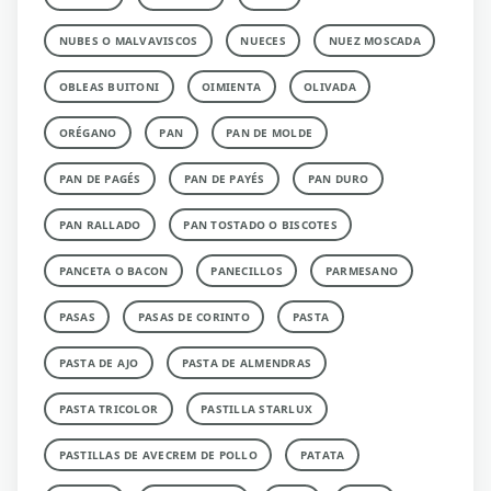
NUBES O MALVAVISCOS
NUECES
NUEZ MOSCADA
OBLEAS BUITONI
OIMIENTA
OLIVADA
ORÉGANO
PAN
PAN DE MOLDE
PAN DE PAGÉS
PAN DE PAYÉS
PAN DURO
PAN RALLADO
PAN TOSTADO O BISCOTES
PANCETA O BACON
PANECILLOS
PARMESANO
PASAS
PASAS DE CORINTO
PASTA
PASTA DE AJO
PASTA DE ALMENDRAS
PASTA TRICOLOR
PASTILLA STARLUX
PASTILLAS DE AVECREM DE POLLO
PATATA