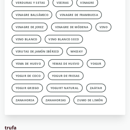
VERDURAS Y SETAS
VIEIRAS
VINAGRE
VINAGRE BALSÁMICO
VINAGRE DE FRAMBUESA
VINAGRE DE JEREZ
VINAGRE DE MÓDENA
VINO
VINO BLANCO
VINO BLANCO SECO
VIRUTAS DE JAMÓN IBÉRICO
WHISKY
YEMA DE HUEVO
YEMAS DE HUEVO
YOGUR
YOGUR DE COCO
YOGUR DE FRESAS
YOGUR GRIEGO
YOGURT NATURAL
ZA´ATAR
ZANAHORIA
ZANAHORIAS
ZUMO DE LIMÓN
trufa