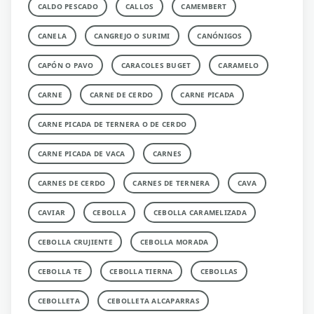
CALDO PESCADO
CALLOS
CAMEMBERT
CANELA
CANGREJO O SURIMI
CANÓNIGOS
CAPÓN O PAVO
CARACOLES BUGET
CARAMELO
CARNE
CARNE DE CERDO
CARNE PICADA
CARNE PICADA DE TERNERA O DE CERDO
CARNE PICADA DE VACA
CARNES
CARNES DE CERDO
CARNES DE TERNERA
CAVA
CAVIAR
CEBOLLA
CEBOLLA CARAMELIZADA
CEBOLLA CRUJIENTE
CEBOLLA MORADA
CEBOLLA TE
CEBOLLA TIERNA
CEBOLLAS
CEBOLLETA
CEBOLLETA ALCAPARRAS