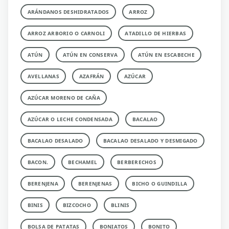
ARÁNDANOS DESHIDRATADOS
ARROZ
ARROZ ARBORIO O CARNOLI
ATADILLO DE HIERBAS
ATÚN
ATÚN EN CONSERVA
ATÚN EN ESCABECHE
AVELLANAS
AZAFRÁN
AZÚCAR
AZÚCAR MORENO DE CAÑA
AZÚCAR O LECHE CONDENSADA
BACALAO
BACALAO DESALADO
BACALAO DESALADO Y DESMIGADO
BACON.
BECHAMEL
BERBERECHOS
BERENJENA
BERENJENAS
BICHO O GUINDILLA
BINIS
BIZCOCHO
BLINIS
BOLSA DE PATATAS
BONIATOS
BONITO