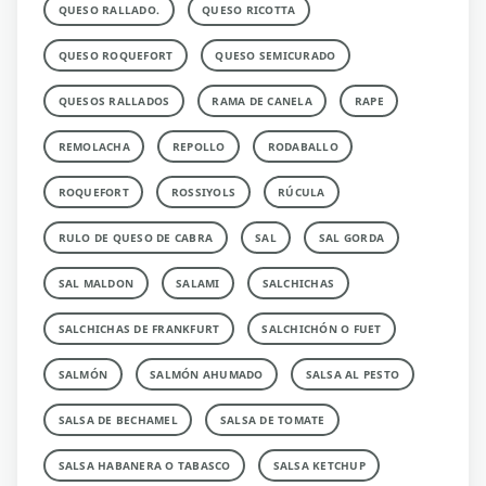
QUESO RALLADO.
QUESO RICOTTA
QUESO ROQUEFORT
QUESO SEMICURADO
QUESOS RALLADOS
RAMA DE CANELA
RAPE
REMOLACHA
REPOLLO
RODABALLO
ROQUEFORT
ROSSIYOLS
RÚCULA
RULO DE QUESO DE CABRA
SAL
SAL GORDA
SAL MALDON
SALAMI
SALCHICHAS
SALCHICHAS DE FRANKFURT
SALCHICHÓN O FUET
SALMÓN
SALMÓN AHUMADO
SALSA AL PESTO
SALSA DE BECHAMEL
SALSA DE TOMATE
SALSA HABANERA O TABASCO
SALSA KETCHUP