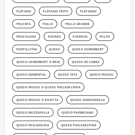
PLÁTANO
PLÁTANO FRITO
PLÁTANOS
POLENTA
POLLO
POLLO GRANDE
PROVOLONE
PUERRO
PUERROS
PULPO
PUNTILLITAS
QUESO
QUESO CAMEMBERT
QUESO CAMEMBERT O BRIE
QUESO DE CABRA
QUESO EMMENTAL
QUESO FETA
QUESO FRESCO
QUESO FRESCO O QUESO PHILADELPHIA
QUESO FRESCO O RICOTTA
QUESO GORGONZOLA
QUESO MOZZARELLA
QUESO PARMESANO
QUESO PHILADELFIA
QUESO PHILADELPHIA