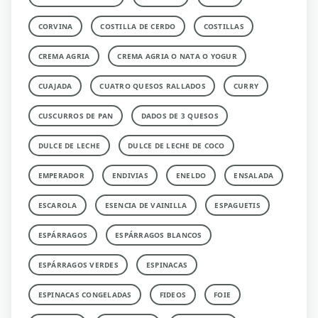
CORVINA
COSTILLA DE CERDO
COSTILLAS
CREMA AGRIA
CREMA AGRIA O NATA O YOGUR
CUAJADA
CUATRO QUESOS RALLADOS
CURRY
CUSCURROS DE PAN
DADOS DE 3 QUESOS
DULCE DE LECHE
DULCE DE LECHE DE COCO
EMPERADOR
ENDIVIAS
ENELDO
ENSALADA
ESCAROLA
ESENCIA DE VAINILLA
ESPAGUETIS
ESPÁRRAGOS
ESPÁRRAGOS BLANCOS
ESPÁRRAGOS VERDES
ESPINACAS
ESPINACAS CONGELADAS
FIDEOS
FOIE