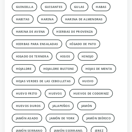
GUINDILLA
GUISANTES
GULAS
HABAS
HABITAS
HARINA
HARINA DE ALMENDRAS
HARINA DE AVENA
HIERBAS DE PROVENZA
HIERBAS PARA ENSALADAS
HÍGADO DE PATO
HIGADO DE TERNERA
HIGOS
HINOJO
HOJALDRE
HOJALDRE BUITONI
HOJAS DE MENTA
HOJAS VERDES DE LAS CEBOLLETAS
HUEVO
HUEVO FRITO
HUEVOS
HUEVOS DE CODORNIZ
HUEVOS DUROS
JALAPEÑOS
JAMÓN
JAMÓN ASADO
JAMÓN DE YORK
JAMÓN IBÉRICO
JAMÓN SERRANO
JAMÓN SSERRANO.
JEREZ