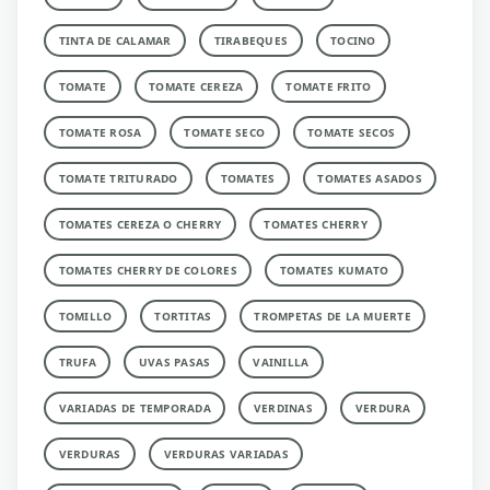
TINTA DE CALAMAR
TIRABEQUES
TOCINO
TOMATE
TOMATE CEREZA
TOMATE FRITO
TOMATE ROSA
TOMATE SECO
TOMATE SECOS
TOMATE TRITURADO
TOMATES
TOMATES ASADOS
TOMATES CEREZA O CHERRY
TOMATES CHERRY
TOMATES CHERRY DE COLORES
TOMATES KUMATO
TOMILLO
TORTITAS
TROMPETAS DE LA MUERTE
TRUFA
UVAS PASAS
VAINILLA
VARIADAS DE TEMPORADA
VERDINAS
VERDURA
VERDURAS
VERDURAS VARIADAS