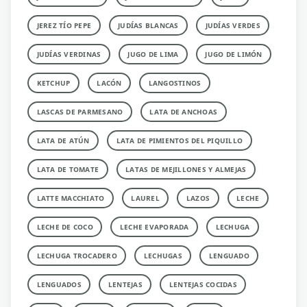
JEREZ TÍO PEPE
JUDÍAS BLANCAS
JUDÍAS VERDES
JUDÍAS VERDINAS
JUGO DE LIMA
JUGO DE LIMÓN
KETCHUP
LACÓN
LANGOSTINOS
LASCAS DE PARMESANO
LATA DE ANCHOAS
LATA DE ATÚN
LATA DE PIMIENTOS DEL PIQUILLO
LATA DE TOMATE
LATAS DE MEJILLONES Y ALMEJAS
LATTE MACCHIATO
LAUREL
LAZOS
LECHE
LECHE DE COCO
LECHE EVAPORADA
LECHUGA
LECHUGA TROCADERO
LECHUGAS
LENGUADO
LENGUADOS
LENTEJAS
LENTEJAS COCIDAS