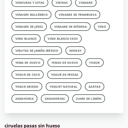
VERDURAS Y SETAS
VIEIRAS
VINAGRE
VINAGRE BALSÁMICO
VINAGRE DE FRAMBUESA
VINAGRE DE JEREZ
VINAGRE DE MÓDENA
VINO
VINO BLANCO
VINO BLANCO SECO
VIRUTAS DE JAMÓN IBÉRICO
WHISKY
YEMA DE HUEVO
YEMAS DE HUEVO
YOGUR
YOGUR DE COCO
YOGUR DE FRESAS
YOGUR GRIEGO
YOGURT NATURAL
ZA´ATAR
ZANAHORIA
ZANAHORIAS
ZUMO DE LIMÓN
ciruelas pasas sin hueso