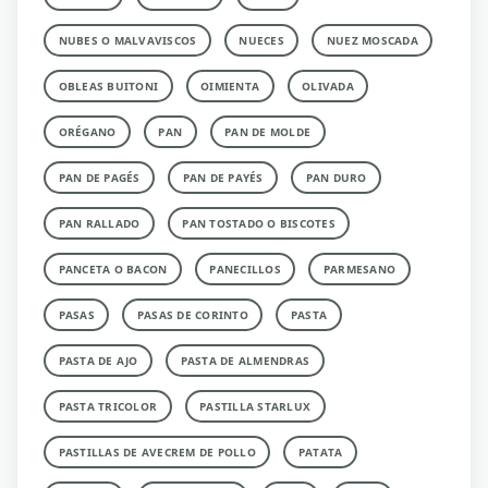
NUBES O MALVAVISCOS
NUECES
NUEZ MOSCADA
OBLEAS BUITONI
OIMIENTA
OLIVADA
ORÉGANO
PAN
PAN DE MOLDE
PAN DE PAGÉS
PAN DE PAYÉS
PAN DURO
PAN RALLADO
PAN TOSTADO O BISCOTES
PANCETA O BACON
PANECILLOS
PARMESANO
PASAS
PASAS DE CORINTO
PASTA
PASTA DE AJO
PASTA DE ALMENDRAS
PASTA TRICOLOR
PASTILLA STARLUX
PASTILLAS DE AVECREM DE POLLO
PATATA