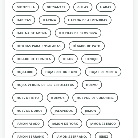
GUINDILLA
GUISANTES
GULAS
HABAS
HABITAS
HARINA
HARINA DE ALMENDRAS
HARINA DE AVENA
HIERBAS DE PROVENZA
HIERBAS PARA ENSALADAS
HÍGADO DE PATO
HIGADO DE TERNERA
HIGOS
HINOJO
HOJALDRE
HOJALDRE BUITONI
HOJAS DE MENTA
HOJAS VERDES DE LAS CEBOLLETAS
HUEVO
HUEVO FRITO
HUEVOS
HUEVOS DE CODORNIZ
HUEVOS DUROS
JALAPEÑOS
JAMÓN
JAMÓN ASADO
JAMÓN DE YORK
JAMÓN IBÉRICO
JAMÓN SERRANO
JAMÓN SSERRANO.
JEREZ