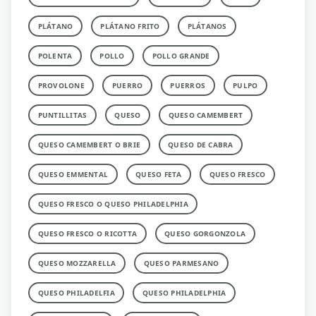
PLÁTANO
PLÁTANO FRITO
PLÁTANOS
POLENTA
POLLO
POLLO GRANDE
PROVOLONE
PUERRO
PUERROS
PULPO
PUNTILLITAS
QUESO
QUESO CAMEMBERT
QUESO CAMEMBERT O BRIE
QUESO DE CABRA
QUESO EMMENTAL
QUESO FETA
QUESO FRESCO
QUESO FRESCO O QUESO PHILADELPHIA
QUESO FRESCO O RICOTTA
QUESO GORGONZOLA
QUESO MOZZARELLA
QUESO PARMESANO
QUESO PHILADELFIA
QUESO PHILADELPHIA