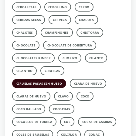
CEBOLLETAS
CEBOLLINO
CERDO
CEREZAS SECAS
CERVEZA
CHALOTA
CHALOTES
CHAMPIÑONES
CHISTORRA
CHOCOLATE
CHOCOLATE DE COBERTURA
CHOCOLATES KINDER
CHORIZO
CILANTR
CILANTRO
CIRUELAS
CIRUELAS PASAS SIN HUESO
CLARA DE HUEVO
CLARAS DE HUEVO
CLAVO
COCO
COCO RALLADO
COCOCHAS
COGOLLOS DE TUDELA
COL
COLAS DE GAMBAS
COLES DE BRUSELAS
COLIFLOR
COÑAC