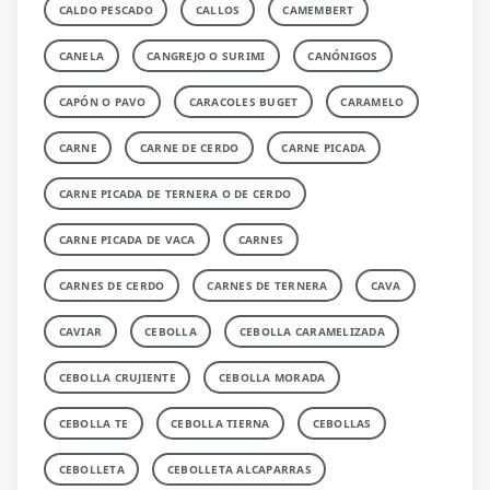
CALDO PESCADO
CALLOS
CAMEMBERT
CANELA
CANGREJO O SURIMI
CANÓNIGOS
CAPÓN O PAVO
CARACOLES BUGET
CARAMELO
CARNE
CARNE DE CERDO
CARNE PICADA
CARNE PICADA DE TERNERA O DE CERDO
CARNE PICADA DE VACA
CARNES
CARNES DE CERDO
CARNES DE TERNERA
CAVA
CAVIAR
CEBOLLA
CEBOLLA CARAMELIZADA
CEBOLLA CRUJIENTE
CEBOLLA MORADA
CEBOLLA TE
CEBOLLA TIERNA
CEBOLLAS
CEBOLLETA
CEBOLLETA ALCAPARRAS