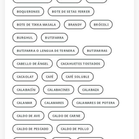
BOQUERONES
BOTE DE SETAS FERRER
BOTE DE TIKKA MASALA
BRANDY
BRÓCOLI
BURGHUL
BUTIFARRA
BUTIFARRA O LENGUA DE TERNERA
BUTIFARRAS
CABELLO DE ÁNGEL
CACAHUETES TOSTADOS
CACAOLAT
CAFÉ
CAFÉ SOLUBLE
CALABACÍN
CALABACINES
CALABAZA
CALAMAR
CALAMARES
CALAMARES DE POTERA
CALDO DE AVE
CALDO DE CARNE
CALDO DE PESCADO
CALDO DE POLLO