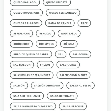
QUESO RALLADO.
QUESO RICOTTA
QUESO ROQUEFORT
QUESO SEMICURADO
QUESOS RALLADOS
RAMA DE CANELA
RAPE
REMOLACHA
REPOLLO
RODABALLO
ROQUEFORT
ROSSIYOLS
RÚCULA
RULO DE QUESO DE CABRA
SAL
SAL GORDA
SAL MALDON
SALAMI
SALCHICHAS
SALCHICHAS DE FRANKFURT
SALCHICHÓN O FUET
SALMÓN
SALMÓN AHUMADO
SALSA AL PESTO
SALSA DE BECHAMEL
SALSA DE TOMATE
SALSA HABANERA O TABASCO
SALSA KETCHUP