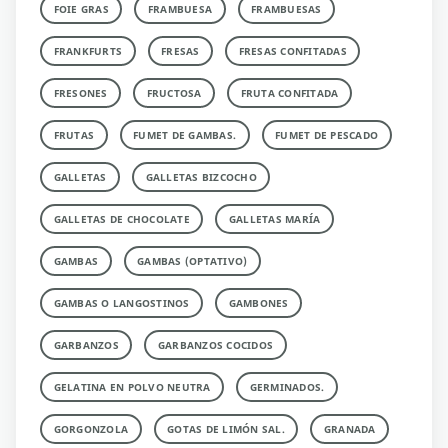
FOIE GRAS
FRAMBUESA
FRAMBUESAS
FRANKFURTS
FRESAS
FRESAS CONFITADAS
FRESONES
FRUCTOSA
FRUTA CONFITADA
FRUTAS
FUMET DE GAMBAS.
FUMET DE PESCADO
GALLETAS
GALLETAS BIZCOCHO
GALLETAS DE CHOCOLATE
GALLETAS MARÍA
GAMBAS
GAMBAS (OPTATIVO)
GAMBAS O LANGOSTINOS
GAMBONES
GARBANZOS
GARBANZOS COCIDOS
GELATINA EN POLVO NEUTRA
GERMINADOS.
GORGONZOLA
GOTAS DE LIMÓN SAL.
GRANADA