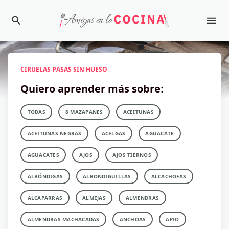
CIRUELAS PASAS SIN HUESO
Quiero aprender más sobre:
TODAS
8 MAZAPANES
ACEITUNAS
ACEITUNAS NEGRAS
ACELGAS
AGUACATE
AGUACATES
AJOS
AJOS TIERNOS
ALBÓNDIGAS
ALBONDIGUILLAS
ALCACHOFAS
ALCAPARRAS
ALMEJAS
ALMENDRAS
ALMENDRAS MACHACADAS
ANCHOAS
APIO