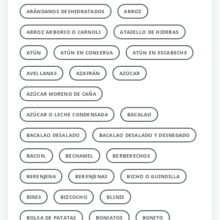
ARÁNDANOS DESHIDRATADOS
ARROZ
ARROZ ARBORIO O CARNOLI
ATADILLO DE HIERBAS
ATÚN
ATÚN EN CONSERVA
ATÚN EN ESCABECHE
AVELLANAS
AZAFRÁN
AZÚCAR
AZÚCAR MORENO DE CAÑA
AZÚCAR O LECHE CONDENSADA
BACALAO
BACALAO DESALADO
BACALAO DESALADO Y DESMIGADO
BACON.
BECHAMEL
BERBERECHOS
BERENJENA
BERENJENAS
BICHO O GUINDILLA
BINIS
BIZCOCHO
BLINIS
BOLSA DE PATATAS
BONIATOS
BONITO