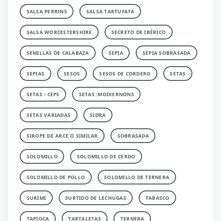
SALSA PERRINS
SALSA TARTUFATA
SALSA WORCESTERSHIRE
SECRETO DE IBÉRICO
SEMILLAS DE CALABAZA
SEPIA
SEPIA SOBRASADA
SEPIAS
SESOS
SESOS DE CORDERO
SETAS
SETAS : CEPS
SETAS :MOIXERNONS
SETAS VARIADAS
SIDRA
SIROPE DE ARCE O SIMILAR
SOBRASADA
SOLOMILLO
SOLOMILLO DE CERDO
SOLOMILLO DE POLLO
SOLOMILLO DE TERNERA
SURIMI
SURTIDO DE LECHUGAS
TABASCO
TAPIOCA
TARTALETAS
TERNERA