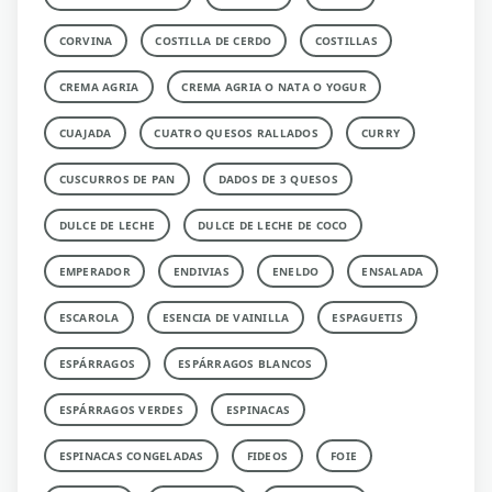
CORVINA
COSTILLA DE CERDO
COSTILLAS
CREMA AGRIA
CREMA AGRIA O NATA O YOGUR
CUAJADA
CUATRO QUESOS RALLADOS
CURRY
CUSCURROS DE PAN
DADOS DE 3 QUESOS
DULCE DE LECHE
DULCE DE LECHE DE COCO
EMPERADOR
ENDIVIAS
ENELDO
ENSALADA
ESCAROLA
ESENCIA DE VAINILLA
ESPAGUETIS
ESPÁRRAGOS
ESPÁRRAGOS BLANCOS
ESPÁRRAGOS VERDES
ESPINACAS
ESPINACAS CONGELADAS
FIDEOS
FOIE