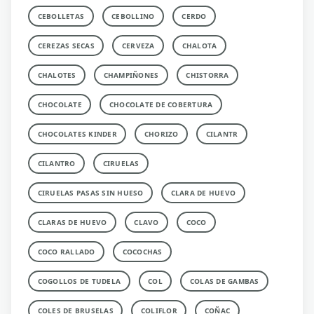
CEBOLLETAS
CEBOLLINO
CERDO
CEREZAS SECAS
CERVEZA
CHALOTA
CHALOTES
CHAMPIÑONES
CHISTORRA
CHOCOLATE
CHOCOLATE DE COBERTURA
CHOCOLATES KINDER
CHORIZO
CILANTR
CILANTRO
CIRUELAS
CIRUELAS PASAS SIN HUESO
CLARA DE HUEVO
CLARAS DE HUEVO
CLAVO
COCO
COCO RALLADO
COCOCHAS
COGOLLOS DE TUDELA
COL
COLAS DE GAMBAS
COLES DE BRUSELAS
COLIFLOR
COÑAC