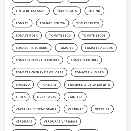
TINTA DE CALAMAR
TIRABEQUES
TOCINO
TOMATE
TOMATE CEREZA
TOMATE FRITO
TOMATE ROSA
TOMATE SECO
TOMATE SECOS
TOMATE TRITURADO
TOMATES
TOMATES ASADOS
TOMATES CEREZA O CHERRY
TOMATES CHERRY
TOMATES CHERRY DE COLORES
TOMATES KUMATO
TOMILLO
TORTITAS
TROMPETAS DE LA MUERTE
TRUFA
UVAS PASAS
VAINILLA
VARIADAS DE TEMPORADA
VERDINAS
VERDURA
VERDURAS
VERDURAS VARIADAS