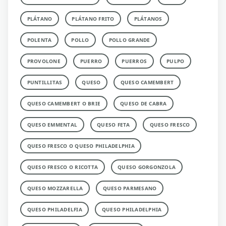
PLÁTANO
PLÁTANO FRITO
PLÁTANOS
POLENTA
POLLO
POLLO GRANDE
PROVOLONE
PUERRO
PUERROS
PULPO
PUNTILLITAS
QUESO
QUESO CAMEMBERT
QUESO CAMEMBERT O BRIE
QUESO DE CABRA
QUESO EMMENTAL
QUESO FETA
QUESO FRESCO
QUESO FRESCO O QUESO PHILADELPHIA
QUESO FRESCO O RICOTTA
QUESO GORGONZOLA
QUESO MOZZARELLA
QUESO PARMESANO
QUESO PHILADELFIA
QUESO PHILADELPHIA