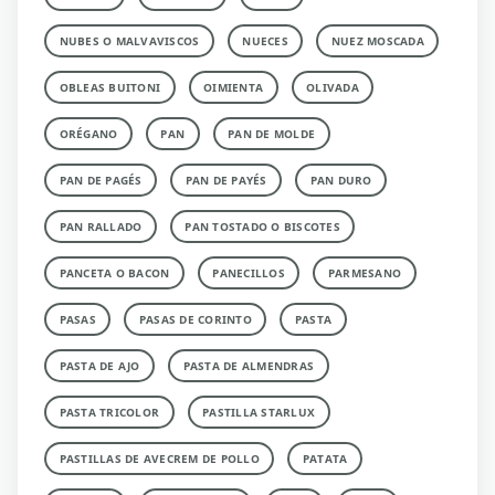
NUBES O MALVAVISCOS
NUECES
NUEZ MOSCADA
OBLEAS BUITONI
OIMIENTA
OLIVADA
ORÉGANO
PAN
PAN DE MOLDE
PAN DE PAGÉS
PAN DE PAYÉS
PAN DURO
PAN RALLADO
PAN TOSTADO O BISCOTES
PANCETA O BACON
PANECILLOS
PARMESANO
PASAS
PASAS DE CORINTO
PASTA
PASTA DE AJO
PASTA DE ALMENDRAS
PASTA TRICOLOR
PASTILLA STARLUX
PASTILLAS DE AVECREM DE POLLO
PATATA