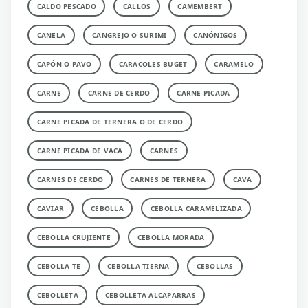
CALDO PESCADO
CALLOS
CAMEMBERT
CANELA
CANGREJO O SURIMI
CANÓNIGOS
CAPÓN O PAVO
CARACOLES BUGET
CARAMELO
CARNE
CARNE DE CERDO
CARNE PICADA
CARNE PICADA DE TERNERA O DE CERDO
CARNE PICADA DE VACA
CARNES
CARNES DE CERDO
CARNES DE TERNERA
CAVA
CAVIAR
CEBOLLA
CEBOLLA CARAMELIZADA
CEBOLLA CRUJIENTE
CEBOLLA MORADA
CEBOLLA TE
CEBOLLA TIERNA
CEBOLLAS
CEBOLLETA
CEBOLLETA ALCAPARRAS