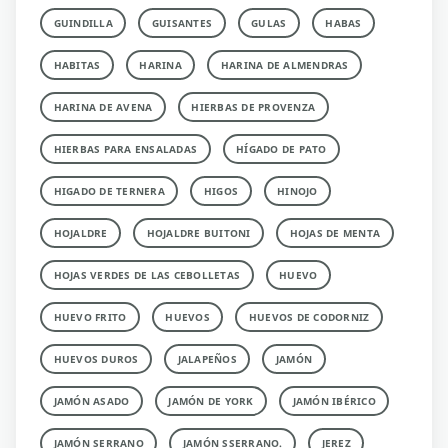
GUINDILLA
GUISANTES
GULAS
HABAS
HABITAS
HARINA
HARINA DE ALMENDRAS
HARINA DE AVENA
HIERBAS DE PROVENZA
HIERBAS PARA ENSALADAS
HÍGADO DE PATO
HIGADO DE TERNERA
HIGOS
HINOJO
HOJALDRE
HOJALDRE BUITONI
HOJAS DE MENTA
HOJAS VERDES DE LAS CEBOLLETAS
HUEVO
HUEVO FRITO
HUEVOS
HUEVOS DE CODORNIZ
HUEVOS DUROS
JALAPEÑOS
JAMÓN
JAMÓN ASADO
JAMÓN DE YORK
JAMÓN IBÉRICO
JAMÓN SERRANO
JAMÓN SSERRANO.
JEREZ