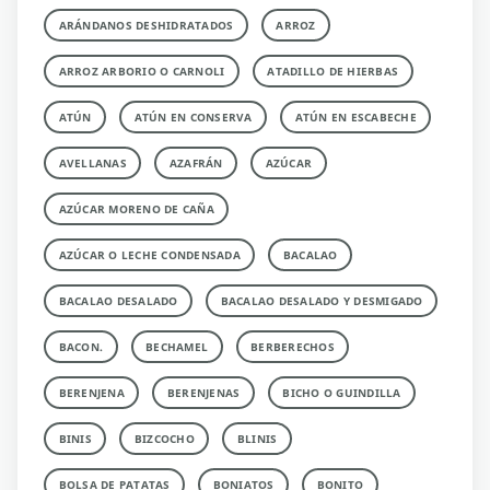
ARÁNDANOS DESHIDRATADOS
ARROZ
ARROZ ARBORIO O CARNOLI
ATADILLO DE HIERBAS
ATÚN
ATÚN EN CONSERVA
ATÚN EN ESCABECHE
AVELLANAS
AZAFRÁN
AZÚCAR
AZÚCAR MORENO DE CAÑA
AZÚCAR O LECHE CONDENSADA
BACALAO
BACALAO DESALADO
BACALAO DESALADO Y DESMIGADO
BACON.
BECHAMEL
BERBERECHOS
BERENJENA
BERENJENAS
BICHO O GUINDILLA
BINIS
BIZCOCHO
BLINIS
BOLSA DE PATATAS
BONIATOS
BONITO