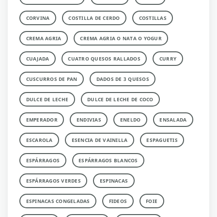
CORVINA
COSTILLA DE CERDO
COSTILLAS
CREMA AGRIA
CREMA AGRIA O NATA O YOGUR
CUAJADA
CUATRO QUESOS RALLADOS
CURRY
CUSCURROS DE PAN
DADOS DE 3 QUESOS
DULCE DE LECHE
DULCE DE LECHE DE COCO
EMPERADOR
ENDIVIAS
ENELDO
ENSALADA
ESCAROLA
ESENCIA DE VAINILLA
ESPAGUETIS
ESPÁRRAGOS
ESPÁRRAGOS BLANCOS
ESPÁRRAGOS VERDES
ESPINACAS
ESPINACAS CONGELADAS
FIDEOS
FOIE