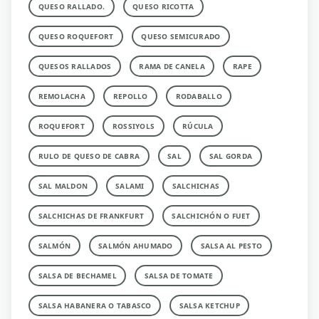
QUESO RALLADO.
QUESO RICOTTA
QUESO ROQUEFORT
QUESO SEMICURADO
QUESOS RALLADOS
RAMA DE CANELA
RAPE
REMOLACHA
REPOLLO
RODABALLO
ROQUEFORT
ROSSIYOLS
RÚCULA
RULO DE QUESO DE CABRA
SAL
SAL GORDA
SAL MALDON
SALAMI
SALCHICHAS
SALCHICHAS DE FRANKFURT
SALCHICHÓN O FUET
SALMÓN
SALMÓN AHUMADO
SALSA AL PESTO
SALSA DE BECHAMEL
SALSA DE TOMATE
SALSA HABANERA O TABASCO
SALSA KETCHUP