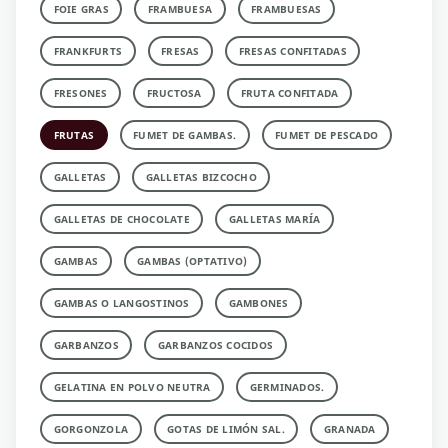
FOIE GRAS
FRAMBUESA
FRAMBUESAS
FRANKFURTS
FRESAS
FRESAS CONFITADAS
FRESONES
FRUCTOSA
FRUTA CONFITADA
FRUTAS
FUMET DE GAMBAS.
FUMET DE PESCADO
GALLETAS
GALLETAS BIZCOCHO
GALLETAS DE CHOCOLATE
GALLETAS MARÍA
GAMBAS
GAMBAS (OPTATIVO)
GAMBAS O LANGOSTINOS
GAMBONES
GARBANZOS
GARBANZOS COCIDOS
GELATINA EN POLVO NEUTRA
GERMINADOS.
GORGONZOLA
GOTAS DE LIMÓN SAL.
GRANADA