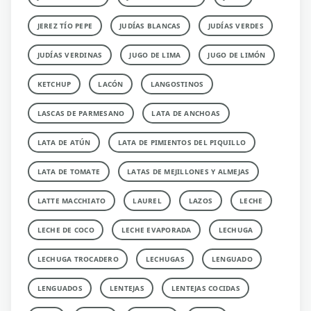
JEREZ TÍO PEPE
JUDÍAS BLANCAS
JUDÍAS VERDES
JUDÍAS VERDINAS
JUGO DE LIMA
JUGO DE LIMÓN
KETCHUP
LACÓN
LANGOSTINOS
LASCAS DE PARMESANO
LATA DE ANCHOAS
LATA DE ATÚN
LATA DE PIMIENTOS DEL PIQUILLO
LATA DE TOMATE
LATAS DE MEJILLONES Y ALMEJAS
LATTE MACCHIATO
LAUREL
LAZOS
LECHE
LECHE DE COCO
LECHE EVAPORADA
LECHUGA
LECHUGA TROCADERO
LECHUGAS
LENGUADO
LENGUADOS
LENTEJAS
LENTEJAS COCIDAS