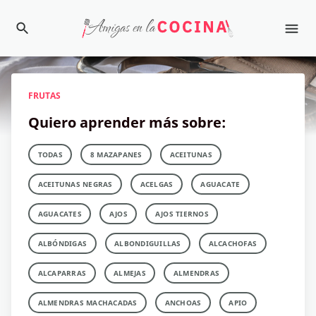
FRUTAS
Quiero aprender más sobre:
TODAS
8 MAZAPANES
ACEITUNAS
ACEITUNAS NEGRAS
ACELGAS
AGUACATE
AGUACATES
AJOS
AJOS TIERNOS
ALBÓNDIGAS
ALBONDIGUILLAS
ALCACHOFAS
ALCAPARRAS
ALMEJAS
ALMENDRAS
ALMENDRAS MACHACADAS
ANCHOAS
APIO