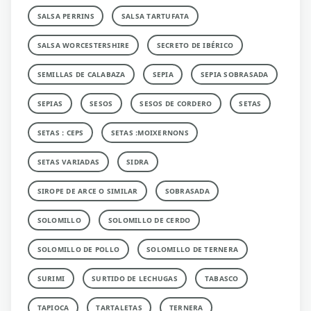
SALSA PERRINS
SALSA TARTUFATA
SALSA WORCESTERSHIRE
SECRETO DE IBÉRICO
SEMILLAS DE CALABAZA
SEPIA
SEPIA SOBRASADA
SEPIAS
SESOS
SESOS DE CORDERO
SETAS
SETAS : CEPS
SETAS :MOIXERNONS
SETAS VARIADAS
SIDRA
SIROPE DE ARCE O SIMILAR
SOBRASADA
SOLOMILLO
SOLOMILLO DE CERDO
SOLOMILLO DE POLLO
SOLOMILLO DE TERNERA
SURIMI
SURTIDO DE LECHUGAS
TABASCO
TAPIOCA
TARTALETAS
TERNERA