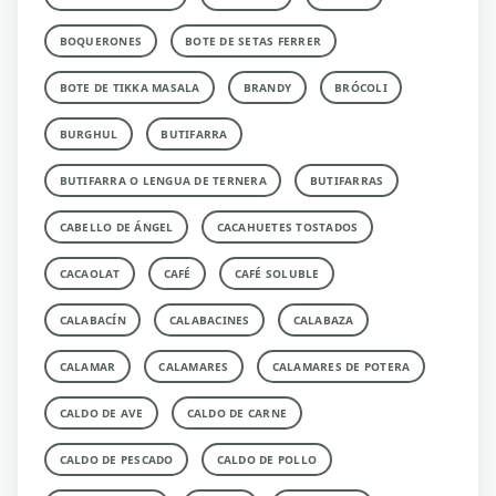
BOQUERONES
BOTE DE SETAS FERRER
BOTE DE TIKKA MASALA
BRANDY
BRÓCOLI
BURGHUL
BUTIFARRA
BUTIFARRA O LENGUA DE TERNERA
BUTIFARRAS
CABELLO DE ÁNGEL
CACAHUETES TOSTADOS
CACAOLAT
CAFÉ
CAFÉ SOLUBLE
CALABACÍN
CALABACINES
CALABAZA
CALAMAR
CALAMARES
CALAMARES DE POTERA
CALDO DE AVE
CALDO DE CARNE
CALDO DE PESCADO
CALDO DE POLLO