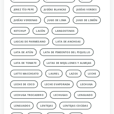
JEREZ TÍO PEPE
JUDÍAS BLANCAS
JUDÍAS VERDES
JUDÍAS VERDINAS
JUGO DE LIMA
JUGO DE LIMÓN
KETCHUP
LACÓN
LANGOSTINOS
LASCAS DE PARMESANO
LATA DE ANCHOAS
LATA DE ATÚN
LATA DE PIMIENTOS DEL PIQUILLO
LATA DE TOMATE
LATAS DE MEJILLONES Y ALMEJAS
LATTE MACCHIATO
LAUREL
LAZOS
LECHE
LECHE DE COCO
LECHE EVAPORADA
LECHUGA
LECHUGA TROCADERO
LECHUGAS
LENGUADO
LENGUADOS
LENTEJAS
LENTEJAS COCIDAS