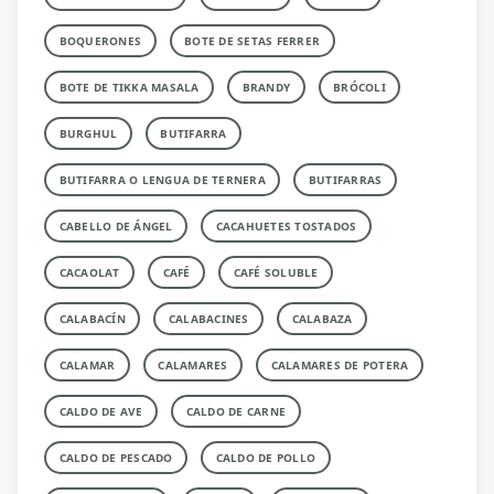
BOQUERONES
BOTE DE SETAS FERRER
BOTE DE TIKKA MASALA
BRANDY
BRÓCOLI
BURGHUL
BUTIFARRA
BUTIFARRA O LENGUA DE TERNERA
BUTIFARRAS
CABELLO DE ÁNGEL
CACAHUETES TOSTADOS
CACAOLAT
CAFÉ
CAFÉ SOLUBLE
CALABACÍN
CALABACINES
CALABAZA
CALAMAR
CALAMARES
CALAMARES DE POTERA
CALDO DE AVE
CALDO DE CARNE
CALDO DE PESCADO
CALDO DE POLLO