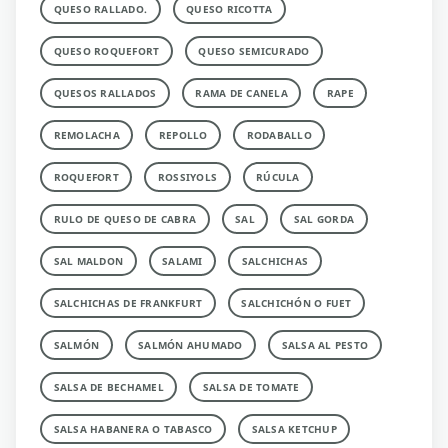
QUESO RALLADO.
QUESO RICOTTA
QUESO ROQUEFORT
QUESO SEMICURADO
QUESOS RALLADOS
RAMA DE CANELA
RAPE
REMOLACHA
REPOLLO
RODABALLO
ROQUEFORT
ROSSIYOLS
RÚCULA
RULO DE QUESO DE CABRA
SAL
SAL GORDA
SAL MALDON
SALAMI
SALCHICHAS
SALCHICHAS DE FRANKFURT
SALCHICHÓN O FUET
SALMÓN
SALMÓN AHUMADO
SALSA AL PESTO
SALSA DE BECHAMEL
SALSA DE TOMATE
SALSA HABANERA O TABASCO
SALSA KETCHUP