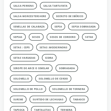
SALSA PERRINS
SALSA TARTUFATA
SALSA WORCESTERSHIRE
SECRETO DE IBÉRICO
SEMILLAS DE CALABAZA
SEPIA
SEPIA SOBRASADA
SEPIAS
SESOS
SESOS DE CORDERO
SETAS
SETAS : CEPS
SETAS :MOIXERNONS
SETAS VARIADAS
SIDRA
SIROPE DE ARCE O SIMILAR
SOBRASADA
SOLOMILLO
SOLOMILLO DE CERDO
SOLOMILLO DE POLLO
SOLOMILLO DE TERNERA
SURIMI
SURTIDO DE LECHUGAS
TABASCO
TAPIOCA
TARTALETAS
TERNERA