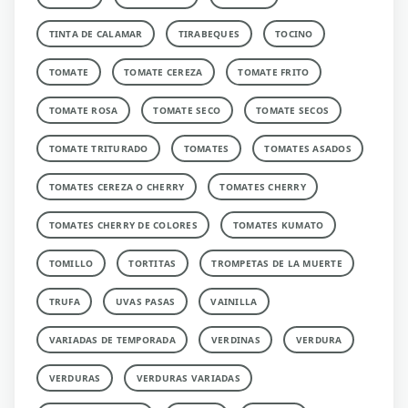
TINTA DE CALAMAR
TIRABEQUES
TOCINO
TOMATE
TOMATE CEREZA
TOMATE FRITO
TOMATE ROSA
TOMATE SECO
TOMATE SECOS
TOMATE TRITURADO
TOMATES
TOMATES ASADOS
TOMATES CEREZA O CHERRY
TOMATES CHERRY
TOMATES CHERRY DE COLORES
TOMATES KUMATO
TOMILLO
TORTITAS
TROMPETAS DE LA MUERTE
TRUFA
UVAS PASAS
VAINILLA
VARIADAS DE TEMPORADA
VERDINAS
VERDURA
VERDURAS
VERDURAS VARIADAS