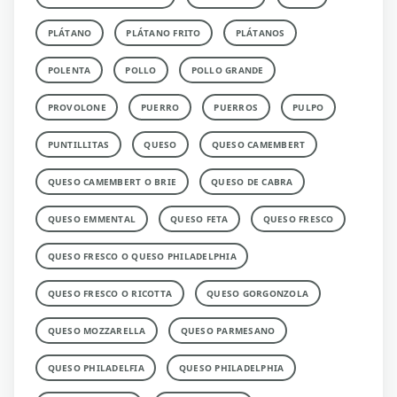
PLÁTANO
PLÁTANO FRITO
PLÁTANOS
POLENTA
POLLO
POLLO GRANDE
PROVOLONE
PUERRO
PUERROS
PULPO
PUNTILLITAS
QUESO
QUESO CAMEMBERT
QUESO CAMEMBERT O BRIE
QUESO DE CABRA
QUESO EMMENTAL
QUESO FETA
QUESO FRESCO
QUESO FRESCO O QUESO PHILADELPHIA
QUESO FRESCO O RICOTTA
QUESO GORGONZOLA
QUESO MOZZARELLA
QUESO PARMESANO
QUESO PHILADELFIA
QUESO PHILADELPHIA