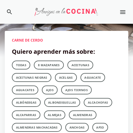
CARNE DE CERDO
Quiero aprender más sobre:
TODAS
8 MAZAPANES
ACEITUNAS
ACEITUNAS NEGRAS
ACELGAS
AGUACATE
AGUACATES
AJOS
AJOS TIERNOS
ALBÓNDIGAS
ALBONDIGUILLAS
ALCACHOFAS
ALCAPARRAS
ALMEJAS
ALMENDRAS
ALMENDRAS MACHACADAS
ANCHOAS
APIO