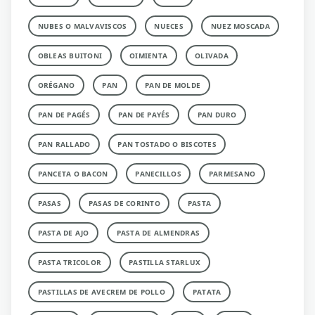
NUBES O MALVAVISCOS
NUECES
NUEZ MOSCADA
OBLEAS BUITONI
OIMIENTA
OLIVADA
ORÉGANO
PAN
PAN DE MOLDE
PAN DE PAGÉS
PAN DE PAYÉS
PAN DURO
PAN RALLADO
PAN TOSTADO O BISCOTES
PANCETA O BACON
PANECILLOS
PARMESANO
PASAS
PASAS DE CORINTO
PASTA
PASTA DE AJO
PASTA DE ALMENDRAS
PASTA TRICOLOR
PASTILLA STARLUX
PASTILLAS DE AVECREM DE POLLO
PATATA