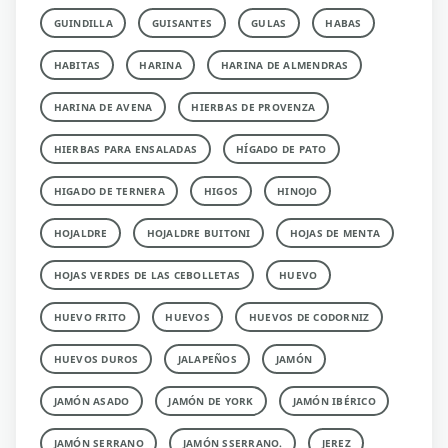
GUINDILLA
GUISANTES
GULAS
HABAS
HABITAS
HARINA
HARINA DE ALMENDRAS
HARINA DE AVENA
HIERBAS DE PROVENZA
HIERBAS PARA ENSALADAS
HÍGADO DE PATO
HIGADO DE TERNERA
HIGOS
HINOJO
HOJALDRE
HOJALDRE BUITONI
HOJAS DE MENTA
HOJAS VERDES DE LAS CEBOLLETAS
HUEVO
HUEVO FRITO
HUEVOS
HUEVOS DE CODORNIZ
HUEVOS DUROS
JALAPEÑOS
JAMÓN
JAMÓN ASADO
JAMÓN DE YORK
JAMÓN IBÉRICO
JAMÓN SERRANO
JAMÓN SSERRANO.
JEREZ