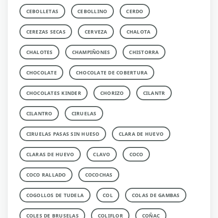
CEBOLLETAS
CEBOLLINO
CERDO
CEREZAS SECAS
CERVEZA
CHALOTA
CHALOTES
CHAMPIÑONES
CHISTORRA
CHOCOLATE
CHOCOLATE DE COBERTURA
CHOCOLATES KINDER
CHORIZO
CILANTR
CILANTRO
CIRUELAS
CIRUELAS PASAS SIN HUESO
CLARA DE HUEVO
CLARAS DE HUEVO
CLAVO
COCO
COCO RALLADO
COCOCHAS
COGOLLOS DE TUDELA
COL
COLAS DE GAMBAS
COLES DE BRUSELAS
COLIFLOR
COÑAC