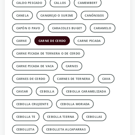
CALDO PESCADO
CALLOS
CAMEMBERT
CANELA
CANGREJO O SURIMI
CANÓNIGOS
CAPÓN O PAVO
CARACOLES BUGET
CARAMELO
CARNE
CARNE DE CERDO
CARNE PICADA
CARNE PICADA DE TERNERA O DE CERDO
CARNE PICADA DE VACA
CARNES
CARNES DE CERDO
CARNES DE TERNERA
CAVA
CAVIAR
CEBOLLA
CEBOLLA CARAMELIZADA
CEBOLLA CRUJIENTE
CEBOLLA MORADA
CEBOLLA TE
CEBOLLA TIERNA
CEBOLLAS
CEBOLLETA
CEBOLLETA ALCAPARRAS