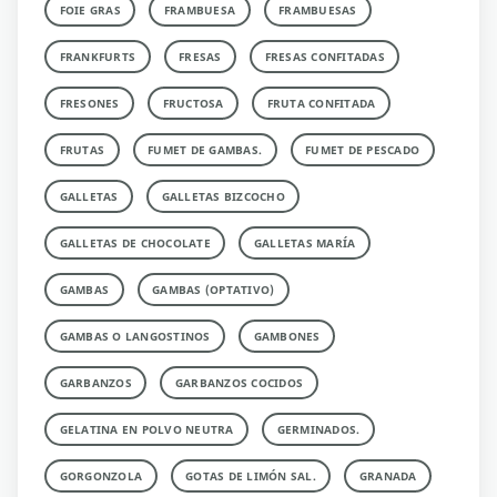
FOIE GRAS
FRAMBUESA
FRAMBUESAS
FRANKFURTS
FRESAS
FRESAS CONFITADAS
FRESONES
FRUCTOSA
FRUTA CONFITADA
FRUTAS
FUMET DE GAMBAS.
FUMET DE PESCADO
GALLETAS
GALLETAS BIZCOCHO
GALLETAS DE CHOCOLATE
GALLETAS MARÍA
GAMBAS
GAMBAS (OPTATIVO)
GAMBAS O LANGOSTINOS
GAMBONES
GARBANZOS
GARBANZOS COCIDOS
GELATINA EN POLVO NEUTRA
GERMINADOS.
GORGONZOLA
GOTAS DE LIMÓN SAL.
GRANADA