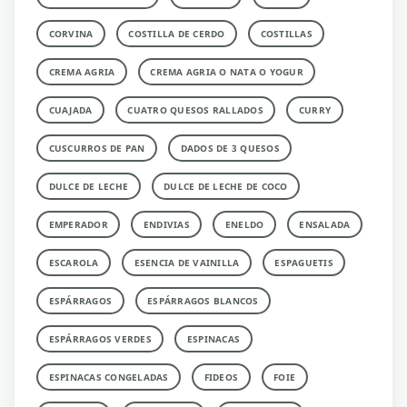
CORVINA
COSTILLA DE CERDO
COSTILLAS
CREMA AGRIA
CREMA AGRIA O NATA O YOGUR
CUAJADA
CUATRO QUESOS RALLADOS
CURRY
CUSCURROS DE PAN
DADOS DE 3 QUESOS
DULCE DE LECHE
DULCE DE LECHE DE COCO
EMPERADOR
ENDIVIAS
ENELDO
ENSALADA
ESCAROLA
ESENCIA DE VAINILLA
ESPAGUETIS
ESPÁRRAGOS
ESPÁRRAGOS BLANCOS
ESPÁRRAGOS VERDES
ESPINACAS
ESPINACAS CONGELADAS
FIDEOS
FOIE