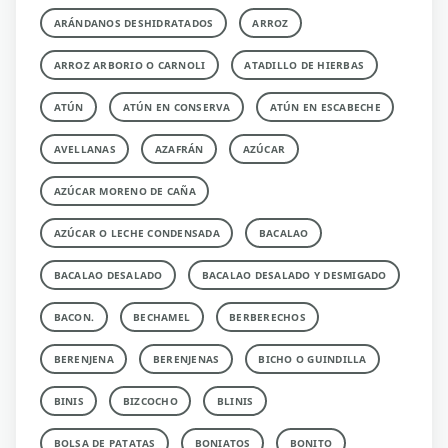
ARÁNDANOS DESHIDRATADOS
ARROZ
ARROZ ARBORIO O CARNOLI
ATADILLO DE HIERBAS
ATÚN
ATÚN EN CONSERVA
ATÚN EN ESCABECHE
AVELLANAS
AZAFRÁN
AZÚCAR
AZÚCAR MORENO DE CAÑA
AZÚCAR O LECHE CONDENSADA
BACALAO
BACALAO DESALADO
BACALAO DESALADO Y DESMIGADO
BACON.
BECHAMEL
BERBERECHOS
BERENJENA
BERENJENAS
BICHO O GUINDILLA
BINIS
BIZCOCHO
BLINIS
BOLSA DE PATATAS
BONIATOS
BONITO