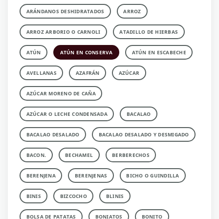
ARÁNDANOS DESHIDRATADOS
ARROZ
ARROZ ARBORIO O CARNOLI
ATADILLO DE HIERBAS
ATÚN
ATÚN EN CONSERVA
ATÚN EN ESCABECHE
AVELLANAS
AZAFRÁN
AZÚCAR
AZÚCAR MORENO DE CAÑA
AZÚCAR O LECHE CONDENSADA
BACALAO
BACALAO DESALADO
BACALAO DESALADO Y DESMIGADO
BACON.
BECHAMEL
BERBERECHOS
BERENJENA
BERENJENAS
BICHO O GUINDILLA
BINIS
BIZCOCHO
BLINIS
BOLSA DE PATATAS
BONIATOS
BONITO