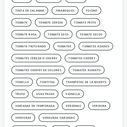
TINTA DE CALAMAR
TIRABEQUES
TOCINO
TOMATE
TOMATE CEREZA
TOMATE FRITO
TOMATE ROSA
TOMATE SECO
TOMATE SECOS
TOMATE TRITURADO
TOMATES
TOMATES ASADOS
TOMATES CEREZA O CHERRY
TOMATES CHERRY
TOMATES CHERRY DE COLORES
TOMATES KUMATO
TOMILLO
TORTITAS
TROMPETAS DE LA MUERTE
TRUFA
UVAS PASAS
VAINILLA
VARIADAS DE TEMPORADA
VERDINAS
VERDURA
VERDURAS
VERDURAS VARIADAS