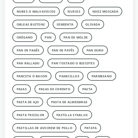
NUBES O MALVAVISCOS
NUECES
NUEZ MOSCADA
OBLEAS BUITONI
OIMIENTA
OLIVADA
ORÉGANO
PAN
PAN DE MOLDE
PAN DE PAGÉS
PAN DE PAYÉS
PAN DURO
PAN RALLADO
PAN TOSTADO O BISCOTES
PANCETA O BACON
PANECILLOS
PARMESANO
PASAS
PASAS DE CORINTO
PASTA
PASTA DE AJO
PASTA DE ALMENDRAS
PASTA TRICOLOR
PASTILLA STARLUX
PASTILLAS DE AVECREM DE POLLO
PATATA