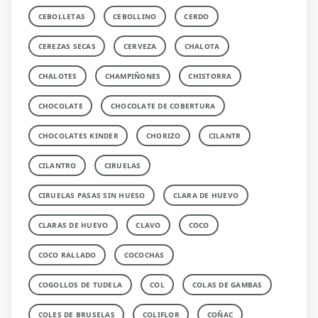
CEBOLLETAS
CEBOLLINO
CERDO
CEREZAS SECAS
CERVEZA
CHALOTA
CHALOTES
CHAMPIÑONES
CHISTORRA
CHOCOLATE
CHOCOLATE DE COBERTURA
CHOCOLATES KINDER
CHORIZO
CILANTR
CILANTRO
CIRUELAS
CIRUELAS PASAS SIN HUESO
CLARA DE HUEVO
CLARAS DE HUEVO
CLAVO
COCO
COCO RALLADO
COCOCHAS
COGOLLOS DE TUDELA
COL
COLAS DE GAMBAS
COLES DE BRUSELAS
COLIFLOR
COÑAC