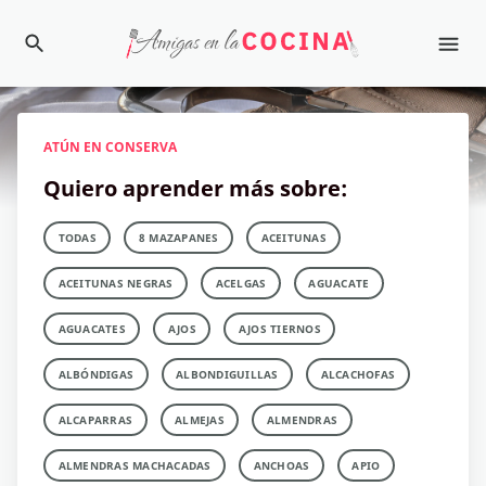
ATÚN EN CONSERVA
Quiero aprender más sobre:
TODAS
8 MAZAPANES
ACEITUNAS
ACEITUNAS NEGRAS
ACELGAS
AGUACATE
AGUACATES
AJOS
AJOS TIERNOS
ALBÓNDIGAS
ALBONDIGUILLAS
ALCACHOFAS
ALCAPARRAS
ALMEJAS
ALMENDRAS
ALMENDRAS MACHACADAS
ANCHOAS
APIO