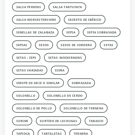
SALSA PERRINS
SALSA TARTUFATA
SALSA WORCESTERSHIRE
SECRETO DE IBÉRICO
SEMILLAS DE CALABAZA
SEPIA
SEPIA SOBRASADA
SEPIAS
SESOS
SESOS DE CORDERO
SETAS
SETAS : CEPS
SETAS :MOIXERNONS
SETAS VARIADAS
SIDRA
SIROPE DE ARCE O SIMILAR
SOBRASADA
SOLOMILLO
SOLOMILLO DE CERDO
SOLOMILLO DE POLLO
SOLOMILLO DE TERNERA
SURIMI
SURTIDO DE LECHUGAS
TABASCO
TAPIOCA
TARTALETAS
TERNERA