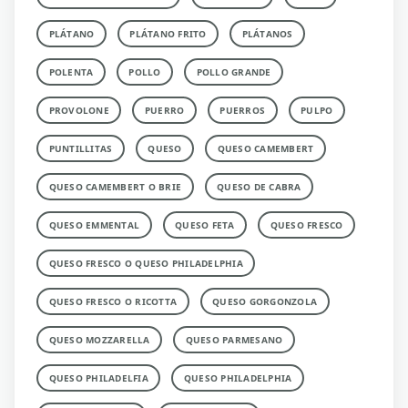
PLÁTANO
PLÁTANO FRITO
PLÁTANOS
POLENTA
POLLO
POLLO GRANDE
PROVOLONE
PUERRO
PUERROS
PULPO
PUNTILLITAS
QUESO
QUESO CAMEMBERT
QUESO CAMEMBERT O BRIE
QUESO DE CABRA
QUESO EMMENTAL
QUESO FETA
QUESO FRESCO
QUESO FRESCO O QUESO PHILADELPHIA
QUESO FRESCO O RICOTTA
QUESO GORGONZOLA
QUESO MOZZARELLA
QUESO PARMESANO
QUESO PHILADELFIA
QUESO PHILADELPHIA