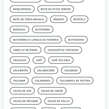
BOQUERONES
BOTE DE SETAS FERRER
BOTE DE TIKKA MASALA
BRANDY
BRÓCOLI
BURGHUL
BUTIFARRA
BUTIFARRA O LENGUA DE TERNERA
BUTIFARRAS
CABELLO DE ÁNGEL
CACAHUETES TOSTADOS
CACAOLAT
CAFÉ
CAFÉ SOLUBLE
CALABACÍN
CALABACINES
CALABAZA
CALAMAR
CALAMARES
CALAMARES DE POTERA
CALDO DE AVE
CALDO DE CARNE
CALDO DE PESCADO
CALDO DE POLLO