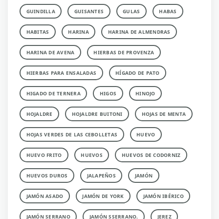
GUINDILLA
GUISANTES
GULAS
HABAS
HABITAS
HARINA
HARINA DE ALMENDRAS
HARINA DE AVENA
HIERBAS DE PROVENZA
HIERBAS PARA ENSALADAS
HÍGADO DE PATO
HIGADO DE TERNERA
HIGOS
HINOJO
HOJALDRE
HOJALDRE BUITONI
HOJAS DE MENTA
HOJAS VERDES DE LAS CEBOLLETAS
HUEVO
HUEVO FRITO
HUEVOS
HUEVOS DE CODORNIZ
HUEVOS DUROS
JALAPEÑOS
JAMÓN
JAMÓN ASADO
JAMÓN DE YORK
JAMÓN IBÉRICO
JAMÓN SERRANO
JAMÓN SSERRANO.
JEREZ