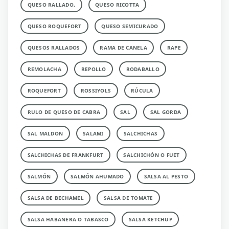
QUESO RALLADO.
QUESO RICOTTA
QUESO ROQUEFORT
QUESO SEMICURADO
QUESOS RALLADOS
RAMA DE CANELA
RAPE
REMOLACHA
REPOLLO
RODABALLO
ROQUEFORT
ROSSIYOLS
RÚCULA
RULO DE QUESO DE CABRA
SAL
SAL GORDA
SAL MALDON
SALAMI
SALCHICHAS
SALCHICHAS DE FRANKFURT
SALCHICHÓN O FUET
SALMÓN
SALMÓN AHUMADO
SALSA AL PESTO
SALSA DE BECHAMEL
SALSA DE TOMATE
SALSA HABANERA O TABASCO
SALSA KETCHUP