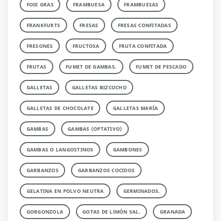
FOIE GRAS
FRAMBUESA
FRAMBUESAS
FRANKFURTS
FRESAS
FRESAS CONFITADAS
FRESONES
FRUCTOSA
FRUTA CONFITADA
FRUTAS
FUMET DE GAMBAS.
FUMET DE PESCADO
GALLETAS
GALLETAS BIZCOCHO
GALLETAS DE CHOCOLATE
GALLETAS MARÍA
GAMBAS
GAMBAS (OPTATIVO)
GAMBAS O LANGOSTINOS
GAMBONES
GARBANZOS
GARBANZOS COCIDOS
GELATINA EN POLVO NEUTRA
GERMINADOS.
GORGONZOLA
GOTAS DE LIMÓN SAL.
GRANADA