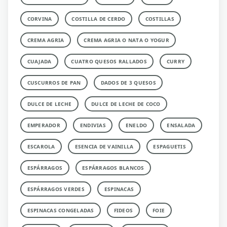
CORVINA
COSTILLA DE CERDO
COSTILLAS
CREMA AGRIA
CREMA AGRIA O NATA O YOGUR
CUAJADA
CUATRO QUESOS RALLADOS
CURRY
CUSCURROS DE PAN
DADOS DE 3 QUESOS
DULCE DE LECHE
DULCE DE LECHE DE COCO
EMPERADOR
ENDIVIAS
ENELDO
ENSALADA
ESCAROLA
ESENCIA DE VAINILLA
ESPAGUETIS
ESPÁRRAGOS
ESPÁRRAGOS BLANCOS
ESPÁRRAGOS VERDES
ESPINACAS
ESPINACAS CONGELADAS
FIDEOS
FOIE