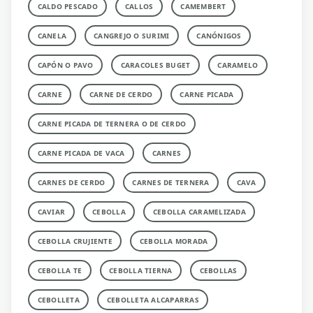
CALDO PESCADO
CALLOS
CAMEMBERT
CANELA
CANGREJO O SURIMI
CANÓNIGOS
CAPÓN O PAVO
CARACOLES BUGET
CARAMELO
CARNE
CARNE DE CERDO
CARNE PICADA
CARNE PICADA DE TERNERA O DE CERDO
CARNE PICADA DE VACA
CARNES
CARNES DE CERDO
CARNES DE TERNERA
CAVA
CAVIAR
CEBOLLA
CEBOLLA CARAMELIZADA
CEBOLLA CRUJIENTE
CEBOLLA MORADA
CEBOLLA TE
CEBOLLA TIERNA
CEBOLLAS
CEBOLLETA
CEBOLLETA ALCAPARRAS