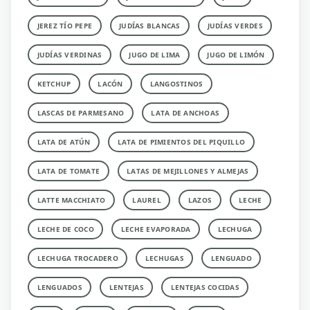
JEREZ TÍO PEPE
JUDÍAS BLANCAS
JUDÍAS VERDES
JUDÍAS VERDINAS
JUGO DE LIMA
JUGO DE LIMÓN
KETCHUP
LACÓN
LANGOSTINOS
LASCAS DE PARMESANO
LATA DE ANCHOAS
LATA DE ATÚN
LATA DE PIMIENTOS DEL PIQUILLO
LATA DE TOMATE
LATAS DE MEJILLONES Y ALMEJAS
LATTE MACCHIATO
LAUREL
LAZOS
LECHE
LECHE DE COCO
LECHE EVAPORADA
LECHUGA
LECHUGA TROCADERO
LECHUGAS
LENGUADO
LENGUADOS
LENTEJAS
LENTEJAS COCIDAS