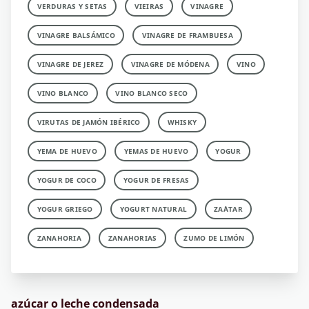
VERDURAS Y SETAS
VIEIRAS
VINAGRE
VINAGRE BALSÁMICO
VINAGRE DE FRAMBUESA
VINAGRE DE JEREZ
VINAGRE DE MÓDENA
VINO
VINO BLANCO
VINO BLANCO SECO
VIRUTAS DE JAMÓN IBÉRICO
WHISKY
YEMA DE HUEVO
YEMAS DE HUEVO
YOGUR
YOGUR DE COCO
YOGUR DE FRESAS
YOGUR GRIEGO
YOGURT NATURAL
ZA´ATAR
ZANAHORIA
ZANAHORIAS
ZUMO DE LIMÓN
azúcar o leche condensada