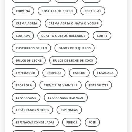
CORVINA
COSTILLA DE CERDO
COSTILLAS
CREMA AGRIA
CREMA AGRIA O NATA O YOGUR
CUAJADA
CUATRO QUESOS RALLADOS
CURRY
CUSCURROS DE PAN
DADOS DE 3 QUESOS
DULCE DE LECHE
DULCE DE LECHE DE COCO
EMPERADOR
ENDIVIAS
ENELDO
ENSALADA
ESCAROLA
ESENCIA DE VAINILLA
ESPAGUETIS
ESPÁRRAGOS
ESPÁRRAGOS BLANCOS
ESPÁRRAGOS VERDES
ESPINACAS
ESPINACAS CONGELADAS
FIDEOS
FOIE