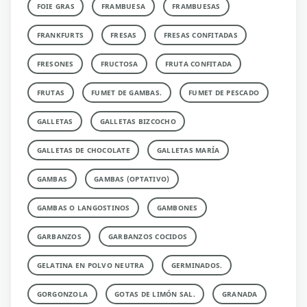
FOIE GRAS
FRAMBUESA
FRAMBUESAS
FRANKFURTS
FRESAS
FRESAS CONFITADAS
FRESONES
FRUCTOSA
FRUTA CONFITADA
FRUTAS
FUMET DE GAMBAS.
FUMET DE PESCADO
GALLETAS
GALLETAS BIZCOCHO
GALLETAS DE CHOCOLATE
GALLETAS MARÍA
GAMBAS
GAMBAS (OPTATIVO)
GAMBAS O LANGOSTINOS
GAMBONES
GARBANZOS
GARBANZOS COCIDOS
GELATINA EN POLVO NEUTRA
GERMINADOS.
GORGONZOLA
GOTAS DE LIMÓN SAL.
GRANADA