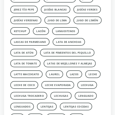
JEREZ TÍO PEPE
JUDÍAS BLANCAS
JUDÍAS VERDES
JUDÍAS VERDINAS
JUGO DE LIMA
JUGO DE LIMÓN
KETCHUP
LACÓN
LANGOSTINOS
LASCAS DE PARMESANO
LATA DE ANCHOAS
LATA DE ATÚN
LATA DE PIMIENTOS DEL PIQUILLO
LATA DE TOMATE
LATAS DE MEJILLONES Y ALMEJAS
LATTE MACCHIATO
LAUREL
LAZOS
LECHE
LECHE DE COCO
LECHE EVAPORADA
LECHUGA
LECHUGA TROCADERO
LECHUGAS
LENGUADO
LENGUADOS
LENTEJAS
LENTEJAS COCIDAS