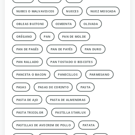
NUBES O MALVAVISCOS
NUECES
NUEZ MOSCADA
OBLEAS BUITONI
OIMIENTA
OLIVADA
ORÉGANO
PAN
PAN DE MOLDE
PAN DE PAGÉS
PAN DE PAYÉS
PAN DURO
PAN RALLADO
PAN TOSTADO O BISCOTES
PANCETA O BACON
PANECILLOS
PARMESANO
PASAS
PASAS DE CORINTO
PASTA
PASTA DE AJO
PASTA DE ALMENDRAS
PASTA TRICOLOR
PASTILLA STARLUX
PASTILLAS DE AVECREM DE POLLO
PATATA