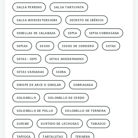
SALSA PERRINS
SALSA TARTUFATA
SALSA WORCESTERSHIRE
SECRETO DE IBÉRICO
SEMILLAS DE CALABAZA
SEPIA
SEPIA SOBRASADA
SEPIAS
SESOS
SESOS DE CORDERO
SETAS
SETAS : CEPS
SETAS :MOIXERNONS
SETAS VARIADAS
SIDRA
SIROPE DE ARCE O SIMILAR
SOBRASADA
SOLOMILLO
SOLOMILLO DE CERDO
SOLOMILLO DE POLLO
SOLOMILLO DE TERNERA
SURIMI
SURTIDO DE LECHUGAS
TABASCO
TAPIOCA
TARTALETAS
TERNERA