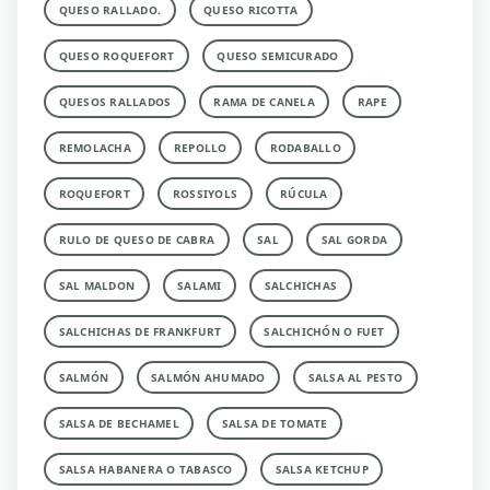
QUESO RALLADO.
QUESO RICOTTA
QUESO ROQUEFORT
QUESO SEMICURADO
QUESOS RALLADOS
RAMA DE CANELA
RAPE
REMOLACHA
REPOLLO
RODABALLO
ROQUEFORT
ROSSIYOLS
RÚCULA
RULO DE QUESO DE CABRA
SAL
SAL GORDA
SAL MALDON
SALAMI
SALCHICHAS
SALCHICHAS DE FRANKFURT
SALCHICHÓN O FUET
SALMÓN
SALMÓN AHUMADO
SALSA AL PESTO
SALSA DE BECHAMEL
SALSA DE TOMATE
SALSA HABANERA O TABASCO
SALSA KETCHUP