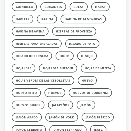
GUINDILLA
GUISANTES
GULAS
HABAS
HABITAS
HARINA
HARINA DE ALMENDRAS
HARINA DE AVENA
HIERBAS DE PROVENZA
HIERBAS PARA ENSALADAS
HÍGADO DE PATO
HIGADO DE TERNERA
HIGOS
HINOJO
HOJALDRE
HOJALDRE BUITONI
HOJAS DE MENTA
HOJAS VERDES DE LAS CEBOLLETAS
HUEVO
HUEVO FRITO
HUEVOS
HUEVOS DE CODORNIZ
HUEVOS DUROS
JALAPEÑOS
JAMÓN
JAMÓN ASADO
JAMÓN DE YORK
JAMÓN IBÉRICO
JAMÓN SERRANO
JAMÓN SSERRANO.
JEREZ