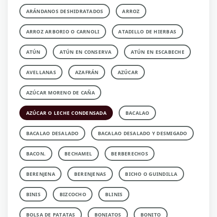
ARÁNDANOS DESHIDRATADOS
ARROZ
ARROZ ARBORIO O CARNOLI
ATADILLO DE HIERBAS
ATÚN
ATÚN EN CONSERVA
ATÚN EN ESCABECHE
AVELLANAS
AZAFRÁN
AZÚCAR
AZÚCAR MORENO DE CAÑA
AZÚCAR O LECHE CONDENSADA
BACALAO
BACALAO DESALADO
BACALAO DESALADO Y DESMIGADO
BACON.
BECHAMEL
BERBERECHOS
BERENJENA
BERENJENAS
BICHO O GUINDILLA
BINIS
BIZCOCHO
BLINIS
BOLSA DE PATATAS
BONIATOS
BONITO