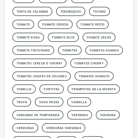
TINTA DE CALAMAR
TIRABEQUES
TOCINO
TOMATE
TOMATE CEREZA
TOMATE FRITO
TOMATE ROSA
TOMATE SECO
TOMATE SECOS
TOMATE TRITURADO
TOMATES
TOMATES ASADOS
TOMATES CEREZA O CHERRY
TOMATES CHERRY
TOMATES CHERRY DE COLORES
TOMATES KUMATO
TOMILLO
TORTITAS
TROMPETAS DE LA MUERTE
TRUFA
UVAS PASAS
VAINILLA
VARIADAS DE TEMPORADA
VERDINAS
VERDURA
VERDURAS
VERDURAS VARIADAS