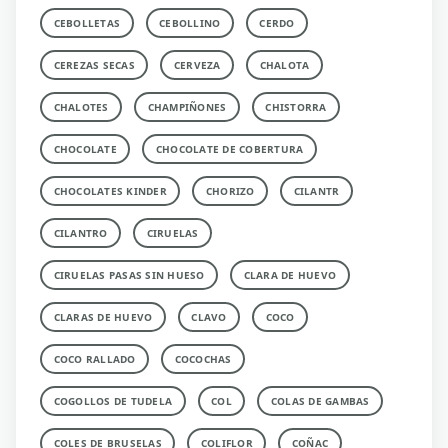
CEBOLLETAS
CEBOLLINO
CERDO
CEREZAS SECAS
CERVEZA
CHALOTA
CHALOTES
CHAMPIÑONES
CHISTORRA
CHOCOLATE
CHOCOLATE DE COBERTURA
CHOCOLATES KINDER
CHORIZO
CILANTR
CILANTRO
CIRUELAS
CIRUELAS PASAS SIN HUESO
CLARA DE HUEVO
CLARAS DE HUEVO
CLAVO
COCO
COCO RALLADO
COCOCHAS
COGOLLOS DE TUDELA
COL
COLAS DE GAMBAS
COLES DE BRUSELAS
COLIFLOR
COÑAC