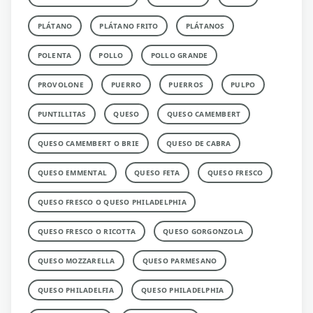
PLÁTANO
PLÁTANO FRITO
PLÁTANOS
POLENTA
POLLO
POLLO GRANDE
PROVOLONE
PUERRO
PUERROS
PULPO
PUNTILLITAS
QUESO
QUESO CAMEMBERT
QUESO CAMEMBERT O BRIE
QUESO DE CABRA
QUESO EMMENTAL
QUESO FETA
QUESO FRESCO
QUESO FRESCO O QUESO PHILADELPHIA
QUESO FRESCO O RICOTTA
QUESO GORGONZOLA
QUESO MOZZARELLA
QUESO PARMESANO
QUESO PHILADELFIA
QUESO PHILADELPHIA