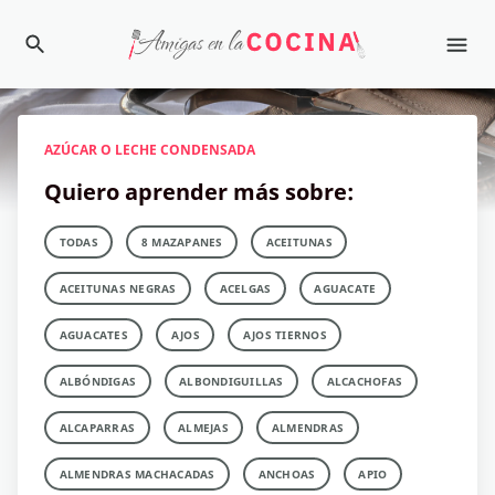
AZÚCAR O LECHE CONDENSADA
Quiero aprender más sobre:
TODAS
8 MAZAPANES
ACEITUNAS
ACEITUNAS NEGRAS
ACELGAS
AGUACATE
AGUACATES
AJOS
AJOS TIERNOS
ALBÓNDIGAS
ALBONDIGUILLAS
ALCACHOFAS
ALCAPARRAS
ALMEJAS
ALMENDRAS
ALMENDRAS MACHACADAS
ANCHOAS
APIO