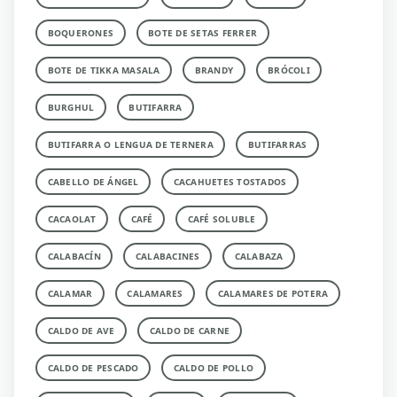
BOQUERONES
BOTE DE SETAS FERRER
BOTE DE TIKKA MASALA
BRANDY
BRÓCOLI
BURGHUL
BUTIFARRA
BUTIFARRA O LENGUA DE TERNERA
BUTIFARRAS
CABELLO DE ÁNGEL
CACAHUETES TOSTADOS
CACAOLAT
CAFÉ
CAFÉ SOLUBLE
CALABACÍN
CALABACINES
CALABAZA
CALAMAR
CALAMARES
CALAMARES DE POTERA
CALDO DE AVE
CALDO DE CARNE
CALDO DE PESCADO
CALDO DE POLLO