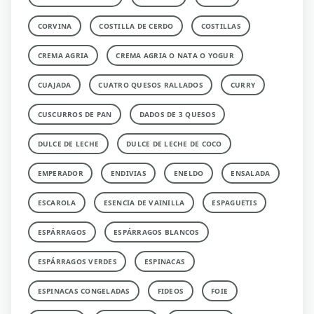
CORVINA
COSTILLA DE CERDO
COSTILLAS
CREMA AGRIA
CREMA AGRIA O NATA O YOGUR
CUAJADA
CUATRO QUESOS RALLADOS
CURRY
CUSCURROS DE PAN
DADOS DE 3 QUESOS
DULCE DE LECHE
DULCE DE LECHE DE COCO
EMPERADOR
ENDIVIAS
ENELDO
ENSALADA
ESCAROLA
ESENCIA DE VAINILLA
ESPAGUETIS
ESPÁRRAGOS
ESPÁRRAGOS BLANCOS
ESPÁRRAGOS VERDES
ESPINACAS
ESPINACAS CONGELADAS
FIDEOS
FOIE