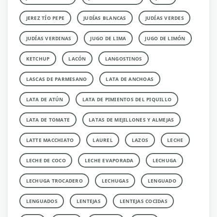
JEREZ TÍO PEPE
JUDÍAS BLANCAS
JUDÍAS VERDES
JUDÍAS VERDINAS
JUGO DE LIMA
JUGO DE LIMÓN
KETCHUP
LACÓN
LANGOSTINOS
LASCAS DE PARMESANO
LATA DE ANCHOAS
LATA DE ATÚN
LATA DE PIMIENTOS DEL PIQUILLO
LATA DE TOMATE
LATAS DE MEJILLONES Y ALMEJAS
LATTE MACCHIATO
LAUREL
LAZOS
LECHE
LECHE DE COCO
LECHE EVAPORADA
LECHUGA
LECHUGA TROCADERO
LECHUGAS
LENGUADO
LENGUADOS
LENTEJAS
LENTEJAS COCIDAS