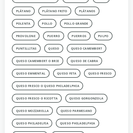
PLÁTANO
PLÁTANO FRITO
PLÁTANOS
POLENTA
POLLO
POLLO GRANDE
PROVOLONE
PUERRO
PUERROS
PULPO
PUNTILLITAS
QUESO
QUESO CAMEMBERT
QUESO CAMEMBERT O BRIE
QUESO DE CABRA
QUESO EMMENTAL
QUESO FETA
QUESO FRESCO
QUESO FRESCO O QUESO PHILADELPHIA
QUESO FRESCO O RICOTTA
QUESO GORGONZOLA
QUESO MOZZARELLA
QUESO PARMESANO
QUESO PHILADELFIA
QUESO PHILADELPHIA