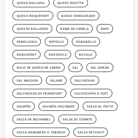
QUESO RALLADO.
QUESO RICOTTA
QUESO ROQUEFORT
QUESO SEMICURADO
QUESOS RALLADOS
RAMA DE CANELA
RAPE
REMOLACHA
REPOLLO
RODABALLO
ROQUEFORT
ROSSIYOLS
RÚCULA
RULO DE QUESO DE CABRA
SAL
SAL GORDA
SAL MALDON
SALAMI
SALCHICHAS
SALCHICHAS DE FRANKFURT
SALCHICHÓN O FUET
SALMÓN
SALMÓN AHUMADO
SALSA AL PESTO
SALSA DE BECHAMEL
SALSA DE TOMATE
SALSA HABANERA O TABASCO
SALSA KETCHUP