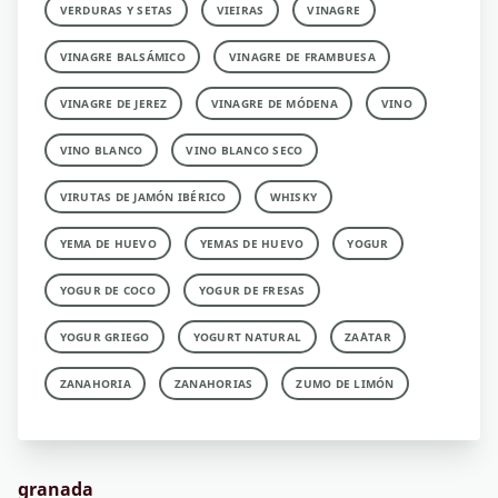
VERDURAS Y SETAS
VIEIRAS
VINAGRE
VINAGRE BALSÁMICO
VINAGRE DE FRAMBUESA
VINAGRE DE JEREZ
VINAGRE DE MÓDENA
VINO
VINO BLANCO
VINO BLANCO SECO
VIRUTAS DE JAMÓN IBÉRICO
WHISKY
YEMA DE HUEVO
YEMAS DE HUEVO
YOGUR
YOGUR DE COCO
YOGUR DE FRESAS
YOGUR GRIEGO
YOGURT NATURAL
ZA´ATAR
ZANAHORIA
ZANAHORIAS
ZUMO DE LIMÓN
granada