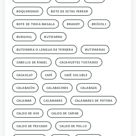
BOQUERONES
BOTE DE SETAS FERRER
BOTE DE TIKKA MASALA
BRANDY
BRÓCOLI
BURGHUL
BUTIFARRA
BUTIFARRA O LENGUA DE TERNERA
BUTIFARRAS
CABELLO DE ÁNGEL
CACAHUETES TOSTADOS
CACAOLAT
CAFÉ
CAFÉ SOLUBLE
CALABACÍN
CALABACINES
CALABAZA
CALAMAR
CALAMARES
CALAMARES DE POTERA
CALDO DE AVE
CALDO DE CARNE
CALDO DE PESCADO
CALDO DE POLLO