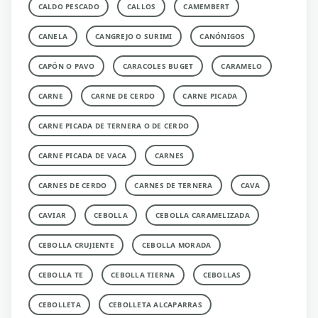
CALDO PESCADO
CALLOS
CAMEMBERT
CANELA
CANGREJO O SURIMI
CANÓNIGOS
CAPÓN O PAVO
CARACOLES BUGET
CARAMELO
CARNE
CARNE DE CERDO
CARNE PICADA
CARNE PICADA DE TERNERA O DE CERDO
CARNE PICADA DE VACA
CARNES
CARNES DE CERDO
CARNES DE TERNERA
CAVA
CAVIAR
CEBOLLA
CEBOLLA CARAMELIZADA
CEBOLLA CRUJIENTE
CEBOLLA MORADA
CEBOLLA TE
CEBOLLA TIERNA
CEBOLLAS
CEBOLLETA
CEBOLLETA ALCAPARRAS