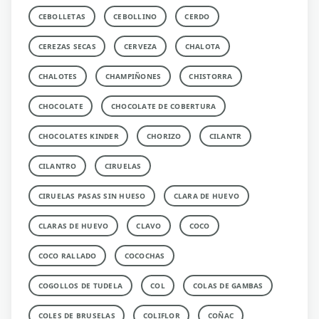
CEBOLLETAS
CEBOLLINO
CERDO
CEREZAS SECAS
CERVEZA
CHALOTA
CHALOTES
CHAMPIÑONES
CHISTORRA
CHOCOLATE
CHOCOLATE DE COBERTURA
CHOCOLATES KINDER
CHORIZO
CILANTR
CILANTRO
CIRUELAS
CIRUELAS PASAS SIN HUESO
CLARA DE HUEVO
CLARAS DE HUEVO
CLAVO
COCO
COCO RALLADO
COCOCHAS
COGOLLOS DE TUDELA
COL
COLAS DE GAMBAS
COLES DE BRUSELAS
COLIFLOR
COÑAC