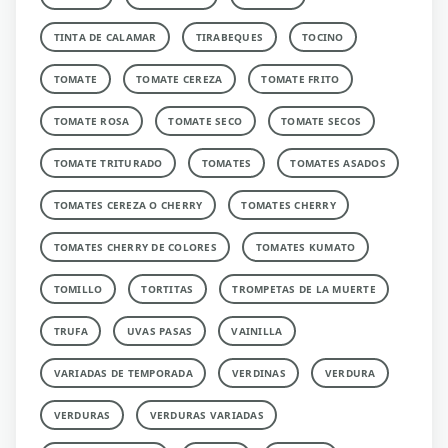
TINTA DE CALAMAR
TIRABEQUES
TOCINO
TOMATE
TOMATE CEREZA
TOMATE FRITO
TOMATE ROSA
TOMATE SECO
TOMATE SECOS
TOMATE TRITURADO
TOMATES
TOMATES ASADOS
TOMATES CEREZA O CHERRY
TOMATES CHERRY
TOMATES CHERRY DE COLORES
TOMATES KUMATO
TOMILLO
TORTITAS
TROMPETAS DE LA MUERTE
TRUFA
UVAS PASAS
VAINILLA
VARIADAS DE TEMPORADA
VERDINAS
VERDURA
VERDURAS
VERDURAS VARIADAS