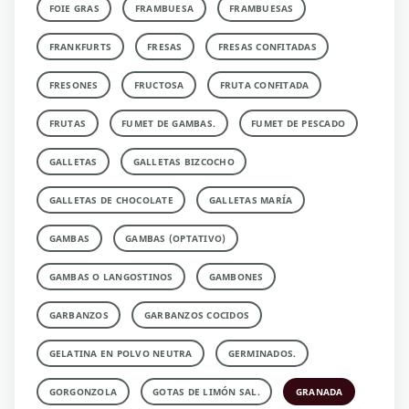
FOIE GRAS
FRAMBUESA
FRAMBUESAS
FRANKFURTS
FRESAS
FRESAS CONFITADAS
FRESONES
FRUCTOSA
FRUTA CONFITADA
FRUTAS
FUMET DE GAMBAS.
FUMET DE PESCADO
GALLETAS
GALLETAS BIZCOCHO
GALLETAS DE CHOCOLATE
GALLETAS MARÍA
GAMBAS
GAMBAS (OPTATIVO)
GAMBAS O LANGOSTINOS
GAMBONES
GARBANZOS
GARBANZOS COCIDOS
GELATINA EN POLVO NEUTRA
GERMINADOS.
GORGONZOLA
GOTAS DE LIMÓN SAL.
GRANADA