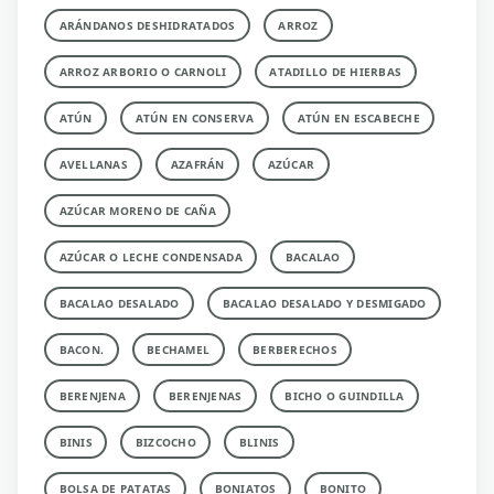
ARÁNDANOS DESHIDRATADOS
ARROZ
ARROZ ARBORIO O CARNOLI
ATADILLO DE HIERBAS
ATÚN
ATÚN EN CONSERVA
ATÚN EN ESCABECHE
AVELLANAS
AZAFRÁN
AZÚCAR
AZÚCAR MORENO DE CAÑA
AZÚCAR O LECHE CONDENSADA
BACALAO
BACALAO DESALADO
BACALAO DESALADO Y DESMIGADO
BACON.
BECHAMEL
BERBERECHOS
BERENJENA
BERENJENAS
BICHO O GUINDILLA
BINIS
BIZCOCHO
BLINIS
BOLSA DE PATATAS
BONIATOS
BONITO