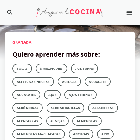
GRANADA
Quiero aprender más sobre:
TODAS
8 MAZAPANES
ACEITUNAS
ACEITUNAS NEGRAS
ACELGAS
AGUACATE
AGUACATES
AJOS
AJOS TIERNOS
ALBÓNDIGAS
ALBONDIGUILLAS
ALCACHOFAS
ALCAPARRAS
ALMEJAS
ALMENDRAS
ALMENDRAS MACHACADAS
ANCHOAS
APIO