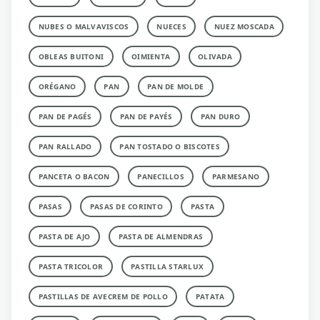
NUBES O MALVAVISCOS
NUECES
NUEZ MOSCADA
OBLEAS BUITONI
OIMIENTA
OLIVADA
ORÉGANO
PAN
PAN DE MOLDE
PAN DE PAGÉS
PAN DE PAYÉS
PAN DURO
PAN RALLADO
PAN TOSTADO O BISCOTES
PANCETA O BACON
PANECILLOS
PARMESANO
PASAS
PASAS DE CORINTO
PASTA
PASTA DE AJO
PASTA DE ALMENDRAS
PASTA TRICOLOR
PASTILLA STARLUX
PASTILLAS DE AVECREM DE POLLO
PATATA