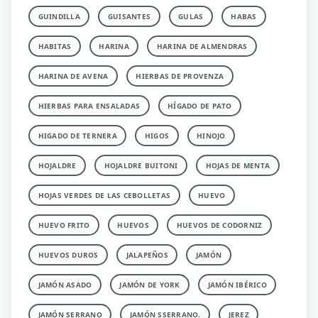
GUINDILLA
GUISANTES
GULAS
HABAS
HABITAS
HARINA
HARINA DE ALMENDRAS
HARINA DE AVENA
HIERBAS DE PROVENZA
HIERBAS PARA ENSALADAS
HÍGADO DE PATO
HIGADO DE TERNERA
HIGOS
HINOJO
HOJALDRE
HOJALDRE BUITONI
HOJAS DE MENTA
HOJAS VERDES DE LAS CEBOLLETAS
HUEVO
HUEVO FRITO
HUEVOS
HUEVOS DE CODORNIZ
HUEVOS DUROS
JALAPEÑOS
JAMÓN
JAMÓN ASADO
JAMÓN DE YORK
JAMÓN IBÉRICO
JAMÓN SERRANO
JAMÓN SSERRANO.
JEREZ