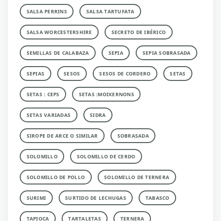
SALSA PERRINS
SALSA TARTUFATA
SALSA WORCESTERSHIRE
SECRETO DE IBÉRICO
SEMILLAS DE CALABAZA
SEPIA
SEPIA SOBRASADA
SEPIAS
SESOS
SESOS DE CORDERO
SETAS
SETAS : CEPS
SETAS :MOIXERNONS
SETAS VARIADAS
SIDRA
SIROPE DE ARCE O SIMILAR
SOBRASADA
SOLOMILLO
SOLOMILLO DE CERDO
SOLOMILLO DE POLLO
SOLOMILLO DE TERNERA
SURIMI
SURTIDO DE LECHUGAS
TABASCO
TAPIOCA
TARTALETAS
TERNERA