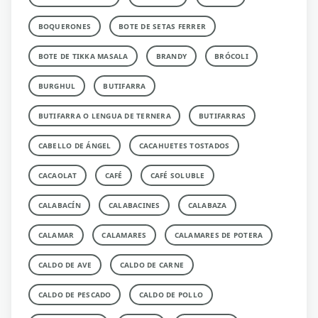
BOQUERONES
BOTE DE SETAS FERRER
BOTE DE TIKKA MASALA
BRANDY
BRÓCOLI
BURGHUL
BUTIFARRA
BUTIFARRA O LENGUA DE TERNERA
BUTIFARRAS
CABELLO DE ÁNGEL
CACAHUETES TOSTADOS
CACAOLAT
CAFÉ
CAFÉ SOLUBLE
CALABACÍN
CALABACINES
CALABAZA
CALAMAR
CALAMARES
CALAMARES DE POTERA
CALDO DE AVE
CALDO DE CARNE
CALDO DE PESCADO
CALDO DE POLLO