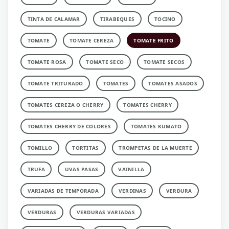
TINTA DE CALAMAR
TIRABEQUES
TOCINO
TOMATE
TOMATE CEREZA
TOMATE FRITO
TOMATE ROSA
TOMATE SECO
TOMATE SECOS
TOMATE TRITURADO
TOMATES
TOMATES ASADOS
TOMATES CEREZA O CHERRY
TOMATES CHERRY
TOMATES CHERRY DE COLORES
TOMATES KUMATO
TOMILLO
TORTITAS
TROMPETAS DE LA MUERTE
TRUFA
UVAS PASAS
VAINILLA
VARIADAS DE TEMPORADA
VERDINAS
VERDURA
VERDURAS
VERDURAS VARIADAS