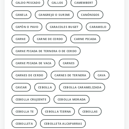
CALDO PESCADO
CALLOS
CAMEMBERT
CANELA
CANGREJO O SURIMI
CANÓNIGOS
CAPÓN O PAVO
CARACOLES BUGET
CARAMELO
CARNE
CARNE DE CERDO
CARNE PICADA
CARNE PICADA DE TERNERA O DE CERDO
CARNE PICADA DE VACA
CARNES
CARNES DE CERDO
CARNES DE TERNERA
CAVA
CAVIAR
CEBOLLA
CEBOLLA CARAMELIZADA
CEBOLLA CRUJIENTE
CEBOLLA MORADA
CEBOLLA TE
CEBOLLA TIERNA
CEBOLLAS
CEBOLLETA
CEBOLLETA ALCAPARRAS