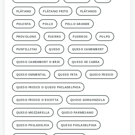
PLÁTANO
PLÁTANO FRITO
PLÁTANOS
POLENTA
POLLO
POLLO GRANDE
PROVOLONE
PUERRO
PUERROS
PULPO
PUNTILLITAS
QUESO
QUESO CAMEMBERT
QUESO CAMEMBERT O BRIE
QUESO DE CABRA
QUESO EMMENTAL
QUESO FETA
QUESO FRESCO
QUESO FRESCO O QUESO PHILADELPHIA
QUESO FRESCO O RICOTTA
QUESO GORGONZOLA
QUESO MOZZARELLA
QUESO PARMESANO
QUESO PHILADELFIA
QUESO PHILADELPHIA