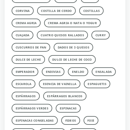
CORVINA
COSTILLA DE CERDO
COSTILLAS
CREMA AGRIA
CREMA AGRIA O NATA O YOGUR
CUAJADA
CUATRO QUESOS RALLADOS
CURRY
CUSCURROS DE PAN
DADOS DE 3 QUESOS
DULCE DE LECHE
DULCE DE LECHE DE COCO
EMPERADOR
ENDIVIAS
ENELDO
ENSALADA
ESCAROLA
ESENCIA DE VAINILLA
ESPAGUETIS
ESPÁRRAGOS
ESPÁRRAGOS BLANCOS
ESPÁRRAGOS VERDES
ESPINACAS
ESPINACAS CONGELADAS
FIDEOS
FOIE