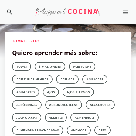
TOMATE FRITO
Quiero aprender más sobre:
TODAS
8 MAZAPANES
ACEITUNAS
ACEITUNAS NEGRAS
ACELGAS
AGUACATE
AGUACATES
AJOS
AJOS TIERNOS
ALBÓNDIGAS
ALBONDIGUILLAS
ALCACHOFAS
ALCAPARRAS
ALMEJAS
ALMENDRAS
ALMENDRAS MACHACADAS
ANCHOAS
APIO