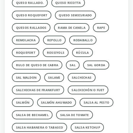
QUESO RALLADO.
QUESO RICOTTA
QUESO ROQUEFORT
QUESO SEMICURADO
QUESOS RALLADOS
RAMA DE CANELA
RAPE
REMOLACHA
REPOLLO
RODABALLO
ROQUEFORT
ROSSIYOLS
RÚCULA
RULO DE QUESO DE CABRA
SAL
SAL GORDA
SAL MALDON
SALAMI
SALCHICHAS
SALCHICHAS DE FRANKFURT
SALCHICHÓN O FUET
SALMÓN
SALMÓN AHUMADO
SALSA AL PESTO
SALSA DE BECHAMEL
SALSA DE TOMATE
SALSA HABANERA O TABASCO
SALSA KETCHUP