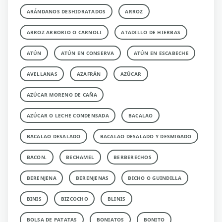
ARÁNDANOS DESHIDRATADOS
ARROZ
ARROZ ARBORIO O CARNOLI
ATADILLO DE HIERBAS
ATÚN
ATÚN EN CONSERVA
ATÚN EN ESCABECHE
AVELLANAS
AZAFRÁN
AZÚCAR
AZÚCAR MORENO DE CAÑA
AZÚCAR O LECHE CONDENSADA
BACALAO
BACALAO DESALADO
BACALAO DESALADO Y DESMIGADO
BACON.
BECHAMEL
BERBERECHOS
BERENJENA
BERENJENAS
BICHO O GUINDILLA
BINIS
BIZCOCHO
BLINIS
BOLSA DE PATATAS
BONIATOS
BONITO