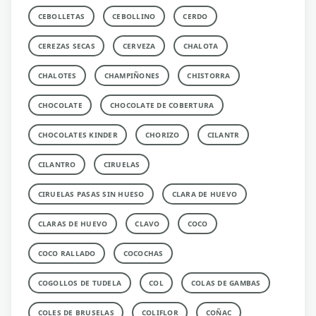
CEBOLLETAS
CEBOLLINO
CERDO
CEREZAS SECAS
CERVEZA
CHALOTA
CHALOTES
CHAMPIÑONES
CHISTORRA
CHOCOLATE
CHOCOLATE DE COBERTURA
CHOCOLATES KINDER
CHORIZO
CILANTR
CILANTRO
CIRUELAS
CIRUELAS PASAS SIN HUESO
CLARA DE HUEVO
CLARAS DE HUEVO
CLAVO
COCO
COCO RALLADO
COCOCHAS
COGOLLOS DE TUDELA
COL
COLAS DE GAMBAS
COLES DE BRUSELAS
COLIFLOR
COÑAC