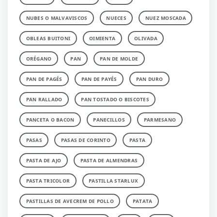
NUBES O MALVAVISCOS
NUECES
NUEZ MOSCADA
OBLEAS BUITONI
OIMIENTA
OLIVADA
ORÉGANO
PAN
PAN DE MOLDE
PAN DE PAGÉS
PAN DE PAYÉS
PAN DURO
PAN RALLADO
PAN TOSTADO O BISCOTES
PANCETA O BACON
PANECILLOS
PARMESANO
PASAS
PASAS DE CORINTO
PASTA
PASTA DE AJO
PASTA DE ALMENDRAS
PASTA TRICOLOR
PASTILLA STARLUX
PASTILLAS DE AVECREM DE POLLO
PATATA