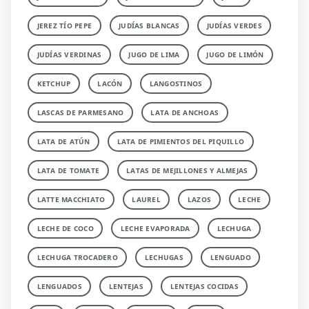
JEREZ TÍO PEPE
JUDÍAS BLANCAS
JUDÍAS VERDES
JUDÍAS VERDINAS
JUGO DE LIMA
JUGO DE LIMÓN
KETCHUP
LACÓN
LANGOSTINOS
LASCAS DE PARMESANO
LATA DE ANCHOAS
LATA DE ATÚN
LATA DE PIMIENTOS DEL PIQUILLO
LATA DE TOMATE
LATAS DE MEJILLONES Y ALMEJAS
LATTE MACCHIATO
LAUREL
LAZOS
LECHE
LECHE DE COCO
LECHE EVAPORADA
LECHUGA
LECHUGA TROCADERO
LECHUGAS
LENGUADO
LENGUADOS
LENTEJAS
LENTEJAS COCIDAS