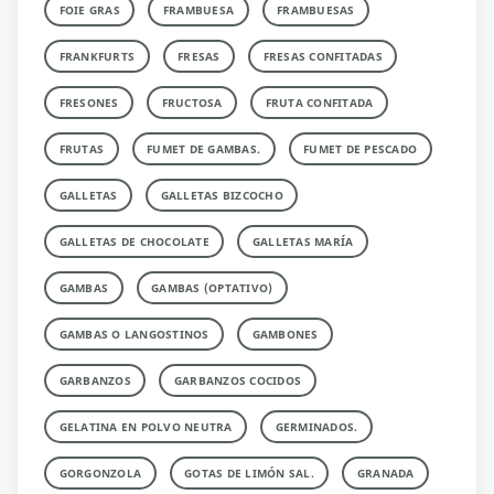
FOIE GRAS
FRAMBUESA
FRAMBUESAS
FRANKFURTS
FRESAS
FRESAS CONFITADAS
FRESONES
FRUCTOSA
FRUTA CONFITADA
FRUTAS
FUMET DE GAMBAS.
FUMET DE PESCADO
GALLETAS
GALLETAS BIZCOCHO
GALLETAS DE CHOCOLATE
GALLETAS MARÍA
GAMBAS
GAMBAS (OPTATIVO)
GAMBAS O LANGOSTINOS
GAMBONES
GARBANZOS
GARBANZOS COCIDOS
GELATINA EN POLVO NEUTRA
GERMINADOS.
GORGONZOLA
GOTAS DE LIMÓN SAL.
GRANADA