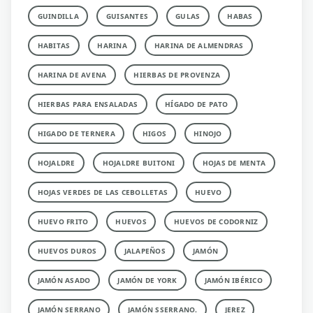
GUINDILLA
GUISANTES
GULAS
HABAS
HABITAS
HARINA
HARINA DE ALMENDRAS
HARINA DE AVENA
HIERBAS DE PROVENZA
HIERBAS PARA ENSALADAS
HÍGADO DE PATO
HIGADO DE TERNERA
HIGOS
HINOJO
HOJALDRE
HOJALDRE BUITONI
HOJAS DE MENTA
HOJAS VERDES DE LAS CEBOLLETAS
HUEVO
HUEVO FRITO
HUEVOS
HUEVOS DE CODORNIZ
HUEVOS DUROS
JALAPEÑOS
JAMÓN
JAMÓN ASADO
JAMÓN DE YORK
JAMÓN IBÉRICO
JAMÓN SERRANO
JAMÓN SSERRANO.
JEREZ