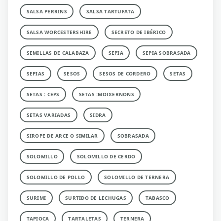
SALSA PERRINS
SALSA TARTUFATA
SALSA WORCESTERSHIRE
SECRETO DE IBÉRICO
SEMILLAS DE CALABAZA
SEPIA
SEPIA SOBRASADA
SEPIAS
SESOS
SESOS DE CORDERO
SETAS
SETAS : CEPS
SETAS :MOIXERNONS
SETAS VARIADAS
SIDRA
SIROPE DE ARCE O SIMILAR
SOBRASADA
SOLOMILLO
SOLOMILLO DE CERDO
SOLOMILLO DE POLLO
SOLOMILLO DE TERNERA
SURIMI
SURTIDO DE LECHUGAS
TABASCO
TAPIOCA
TARTALETAS
TERNERA